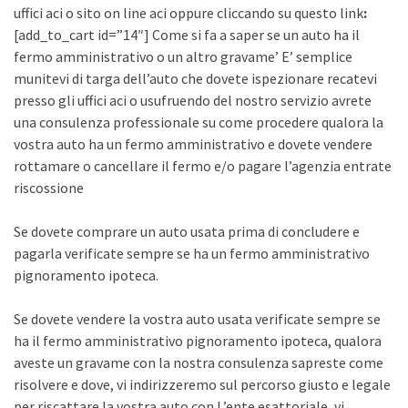
uffici aci o sito on line aci oppure cliccando su questo link
:
[add_to_cart id=”14″] Come si fa a saper se un auto ha il
fermo amministrativo o un altro gravame’ E’ semplice
munitevi di targa dell’auto che dovete ispezionare recatevi
presso gli uffici aci o usufruendo del nostro servizio avrete
una consulenza professionale su come procedere qualora la
vostra auto ha un fermo amministrativo e dovete vendere
rottamare o cancellare il fermo e/o pagare l’agenzia entrate
riscossione
Se dovete comprare un auto usata prima di concludere e
pagarla verificate sempre se ha un fermo amministrativo
pignoramento ipoteca.
Se dovete vendere la vostra auto usata verificate sempre se
ha il fermo amministrativo pignoramento ipoteca, qualora
aveste un gravame con la nostra consulenza sapreste come
risolvere e dove, vi indirizzeremo sul percorso giusto e legale
per riscattare la vostra auto con L’ente esattoriale, vi