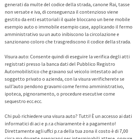
generati da multe del codice della strada, canone Rai, tasse
non versate e iva, di conseguenza il contenzioso viene
gestito da enti esattoriali il quale bloccano un bene mobile
esempio auto o immobile esempio case, applicando il fermo
amministrativo su un auto inibiscono la circolazione e
sanzionano coloro che trasgrediscono il codice della strada.
Visura auto: Consente quindi di eseguire la verifica degli atti
registrati presso la banca dati del Pubblico Registro
Automobilistico che gravano sul veicolo intestato ad un
soggetto privato o azienda, con la visura verificherete se
sull’auto pendono gravami come fermo amministrativo,
ipoteca, pignoramento, o procedure esecutive come
sequestro ecc.ecc.
Chi può richiedere una visura auto? Tutti! È un accesso ai dati
informatici di aci e p.r.a chiaramente è a pagamento!
Direttamente agli uffci p.r.a della tua zona il costo è di 7,00
circa ma dovrete prepararvi per interminabili attese, oppure