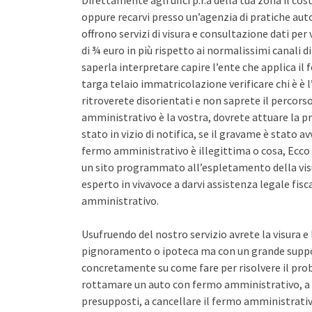
Direttamente agli uffci p.r.a della tua zona il co
oppure recarvi presso un’agenzia di pratiche auto 
offrono servizi di visura e consultazione dati pe
di ¾ euro in più rispetto ai normalissimi canali d
saperla interpretare capire l’ente che applica il
targa telaio immatricolazione verificare chi è è l
ritroverete disorientati e non saprete il percors
amministrativo è la vostra, dovrete attuare la pr
stato in vizio di notifica, se il gravame è stato 
fermo amministrativo è illegittima o cosa, Ecco 
un sito programmato all’espletamento della vis
esperto in vivavoce a darvi assistenza legale fis
amministrativo.
Usufruendo del nostro servizio avrete la visura e
pignoramento o ipoteca ma con un grande support
concretamente su come fare per risolvere il pro
rottamare un auto con fermo amministrativo, a 
presupposti, a cancellare il fermo amministrativo