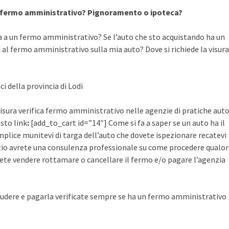
a fermo amministrativo? Pignoramento o ipoteca?
a a un fermo amministrativo? Se l’auto che sto acquistando ha un
al fermo amministrativo sulla mia auto? Dove si richiede la visura
i della provincia di Lodi
visura verifica fermo amministrativo nelle agenzie di pratiche aut
esto link
:
[add_to_cart id=”14″] Come si fa a saper se un auto ha il
plice munitevi di targa dell’auto che dovete ispezionare recatevi
rvizio avrete una consulenza professionale su come procedere qualo
ete vendere rottamare o cancellare il fermo e/o pagare l’agenzia
udere e pagarla verificate sempre se ha un fermo amministrativo