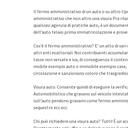
Il fermo amministrativo di un auto o su altro ti
amministrativo che non altro una visura Pra rila
qualsiasi agenzia di pratiche auto, è un documento 
dell’auto telaio prima immatricolazione e proven
Cos’è il fermo amministrativo? E’ un atto di var
altri enti esattoriali. Noi contribuenti accumula
tasse non versate e iva, di conseguenza il conten
mobile esempio auto o immobile esempio case, a
circolazione e sanzionano coloro che trasgredisco
Visura auto: Consente quindi di eseguire la verifi
Automobilistico che gravano sul veicolo intestato
sull’auto pendono gravami come fermo amminist
sequestro ecc.ecc.
Chi può richiedere una visura auto? Tutti! È un ac