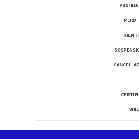
Puoi usuf
PERDI
RIENT
SOSPENSI
CANCELLAZ
CERTIF
VIS