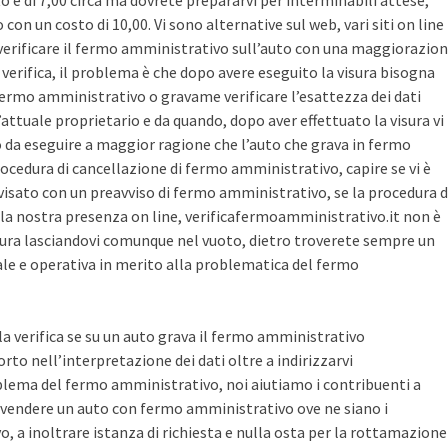
sto è di 7,00 circa ma dovrete prepararvi per interminabili attese,
con un costo di 10,00. Vi sono alternative sul web, vari siti on line
r verificare il fermo amministrativo sull’auto con una maggiorazio
i verifica, il problema è che dopo avere eseguito la visura bisogna
 fermo amministrativo o gravame verificare l’esattezza dei dati
’attuale proprietario e da quando, dopo aver effettuato la visura vi
o da eseguire a maggior ragione che l’auto che grava in fermo
ocedura di cancellazione di fermo amministrativo, capire se vi è
avvisato con un preavviso di fermo amministrativo, se la procedura d
la nostra presenza on line, verificafermoamministrativo.it non è
ura lasciandovi comunque nel vuoto, dietro troverete sempre un
cale e operativa in merito alla problematica del fermo
 la verifica se su un auto grava il fermo amministrativo
o nell’interpretazione dei dati oltre a indirizzarvi
blema del fermo amministrativo, noi aiutiamo i contribuenti a
vendere un auto con fermo amministrativo ove ne siano i
, a inoltrare istanza di richiesta e nulla osta per la rottamazione