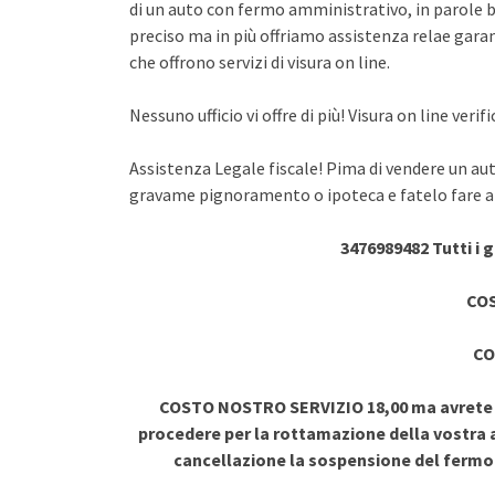
di un auto con fermo amministrativo, in parole br
preciso ma in più offriamo assistenza relae garant
che offrono servizi di visura on line.
Nessuno ufficio vi offre di più! Visura on line ve
Assistenza Legale fiscale! Pima di vendere un au
gravame pignoramento o ipoteca e fatelo fare a 
3476989482 Tutti i 
COS
CO
COSTO NOSTRO SERVIZIO 18,00 ma avrete vi
procedere per la rottamazione della vostra a
cancellazione la sospensione del ferm