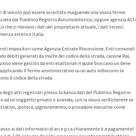
po di veicolo può essere accertato eseguendo una visura fermo
sciata dal Pubblico Registro Automobilistico, oppure agenzia ACI 
che si rilevano i dati del proprietario attuale, i dati tecnici
ienza estera o Italia.
i enti impositori come Agenzia Entrate Riscossione, Enti comunali
ndo debiti generati da multe del codice della strada, canone Rai,
zioso viene gestito da enti esattoriali il quale bloccano un bene
pplicando il fermo amministrativo su un auto inibiscono la
no il codice della strada.
ca degli atti registrati presso la banca dati del Pubblico Registro
 ad un soggetto privato o azienda, con la visura verificherete se
rativo, ipoteca, pignoramento, o procedure esecutive come
cesso ai dati informatici di aci e p.r.a chiaramente è a pagamento!