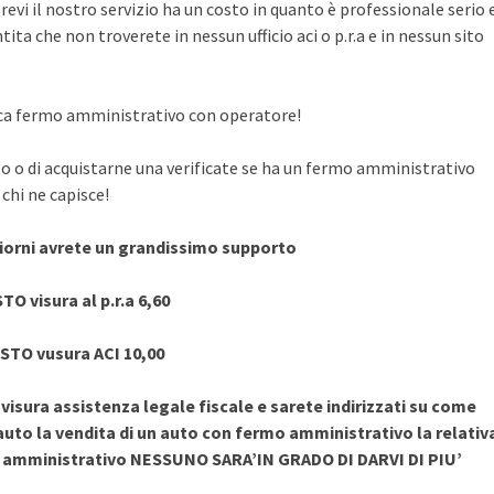
evi il nostro servizio ha un costo in quanto è professionale serio 
ita che non troverete in nessun ufficio aci o p.r.a e in nessun sito
rifica fermo amministrativo con operatore!
to o di acquistarne una verificate se ha un fermo amministrativo
chi ne capisce!
giorni avrete un grandissimo supporto
TO visura al p.r.a 6,60
STO vusura ACI 10,00
sura assistenza legale fiscale e sarete indirizzati su come
uto la vendita di un auto con fermo amministrativo la relativ
o amministrativo NESSUNO SARA’IN GRADO DI DARVI DI PIU’