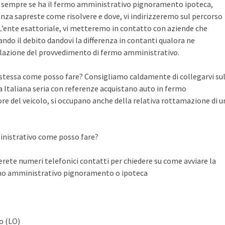
te sempre se ha il fermo amministrativo pignoramento ipoteca,
nza sapreste come risolvere e dove, vi indirizzeremo sul percorso
n L’ente esattoriale, vi metteremo in contatto con aziende che
do il debito dandovi la differenza in contanti qualora ne
llazione del provvedimento di fermo amministrativo.
a stessa come posso fare? Consigliamo caldamente di collegarvi su
Italiana seria con referenze acquistano auto in fermo
ore del veicolo, si occupano anche della relativa rottamazione di u
inistrativo come posso fare?
ete numeri telefonici contatti per chiedere su come avviare la
rmo amministrativo pignoramento o ipoteca
o (LO)