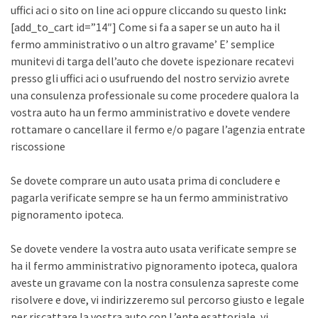
uffici aci o sito on line aci oppure cliccando su questo link
:
[add_to_cart id=”14″] Come si fa a saper se un auto ha il
fermo amministrativo o un altro gravame’ E’ semplice
munitevi di targa dell’auto che dovete ispezionare recatevi
presso gli uffici aci o usufruendo del nostro servizio avrete
una consulenza professionale su come procedere qualora la
vostra auto ha un fermo amministrativo e dovete vendere
rottamare o cancellare il fermo e/o pagare l’agenzia entrate
riscossione
Se dovete comprare un auto usata prima di concludere e
pagarla verificate sempre se ha un fermo amministrativo
pignoramento ipoteca.
Se dovete vendere la vostra auto usata verificate sempre se
ha il fermo amministrativo pignoramento ipoteca, qualora
aveste un gravame con la nostra consulenza sapreste come
risolvere e dove, vi indirizzeremo sul percorso giusto e legale
per riscattare la vostra auto con L’ente esattoriale, vi