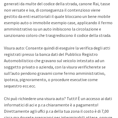
generati da multe del codice della strada, canone Rai, tasse
non versate e iva, di conseguenza il contenzioso viene
gestito da enti esattoriali il quale bloccano un bene mobile
esempio auto o immobile esempio case, applicando il fermo
amministrativo su un auto inibiscono la circolazione e
sanzionano coloro che trasgrediscono il codice della strada.
Visura auto: Consente quindi di eseguire la verifica degli atti
registrati presso la banca dati del Pubblico Registro
Automobilistico che gravano sul veicolo intestato ad un
soggetto privato o azienda, con la visura verificherete se
sull’auto pendono gravami come fermo amministrativo,
ipoteca, pignoramento, o procedure esecutive come
sequestro ecc.ecc.
Chi può richiedere una visura auto? Tutti! È un accesso ai dati
informatici di aci e p.r.a chiaramente è a pagamento!
Direttamente agli uffci p.r.a della tua zona il costo è di 7,00
circa ma dovrete prepararvi per interminabili attese, oppure