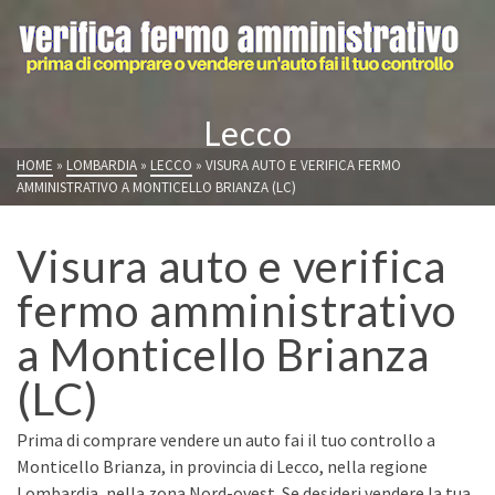
Lecco
HOME
»
LOMBARDIA
»
LECCO
»
VISURA AUTO E VERIFICA FERMO
AMMINISTRATIVO A MONTICELLO BRIANZA (LC)
Visura auto e verifica
fermo amministrativo
a Monticello Brianza
(LC)
Prima di comprare vendere un auto fai il tuo controllo a
Monticello Brianza, in provincia di Lecco, nella regione
Lombardia, nella zona Nord-ovest. Se desideri vendere la tua