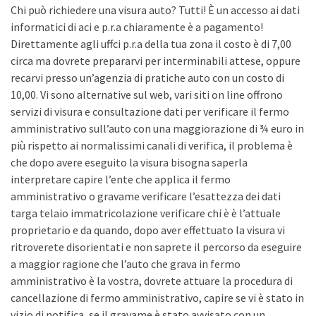
Chi può richiedere una visura auto? Tutti! È un accesso ai dati
informatici di aci e p.r.a chiaramente è a pagamento!
Direttamente agli uffci p.r.a della tua zona il costo è di 7,00
circa ma dovrete prepararvi per interminabili attese, oppure
recarvi presso un’agenzia di pratiche auto con un costo di
10,00. Vi sono alternative sul web, vari siti on line offrono
servizi di visura e consultazione dati per verificare il fermo
amministrativo sull’auto con una maggiorazione di ¾ euro in
più rispetto ai normalissimi canali di verifica, il problema è
che dopo avere eseguito la visura bisogna saperla
interpretare capire l’ente che applica il fermo
amministrativo o gravame verificare l’esattezza dei dati
targa telaio immatricolazione verificare chi è è l’attuale
proprietario e da quando, dopo aver effettuato la visura vi
ritroverete disorientati e non saprete il percorso da eseguire
a maggior ragione che l’auto che grava in fermo
amministrativo è la vostra, dovrete attuare la procedura di
cancellazione di fermo amministrativo, capire se vi è stato in
vizio di notifica, se il gravame è stato avvisato con un