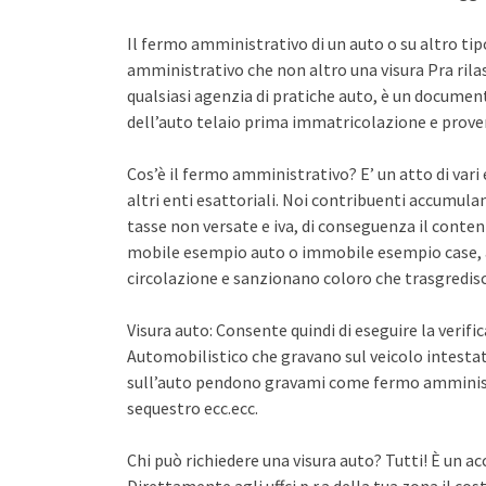
Il fermo amministrativo di un auto o su altro ti
amministrativo che non altro una visura Pra rila
qualsiasi agenzia di pratiche auto, è un documento 
dell’auto telaio prima immatricolazione e proven
Cos’è il fermo amministrativo? E’ un atto di var
altri enti esattoriali. Noi contribuenti accumula
tasse non versate e iva, di conseguenza il conten
mobile esempio auto o immobile esempio case, a
circolazione e sanzionano coloro che trasgredisco
Visura auto: Consente quindi di eseguire la verifi
Automobilistico che gravano sul veicolo intestato
sull’auto pendono gravami come fermo amminist
sequestro ecc.ecc.
Chi può richiedere una visura auto? Tutti! È un ac