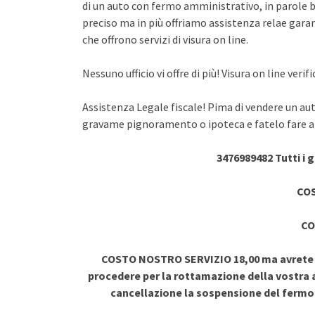
di un auto con fermo amministrativo, in parole br
preciso ma in più offriamo assistenza relae garant
che offrono servizi di visura on line.
Nessuno ufficio vi offre di più! Visura on line ve
Assistenza Legale fiscale! Pima di vendere un au
gravame pignoramento o ipoteca e fatelo fare a 
3476989482 Tutti i 
COS
CO
COSTO NOSTRO SERVIZIO 18,00 ma avrete vi
procedere per la rottamazione della vostra a
cancellazione la sospensione del ferm