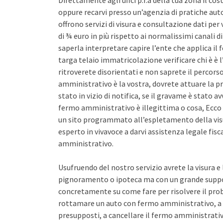
Direttamente agli uffci p.r.a della tua zona il co
oppure recarvi presso un’agenzia di pratiche auto 
offrono servizi di visura e consultazione dati pe
di ¾ euro in più rispetto ai normalissimi canali d
saperla interpretare capire l’ente che applica il
targa telaio immatricolazione verificare chi è è l
ritroverete disorientati e non saprete il percors
amministrativo è la vostra, dovrete attuare la pr
stato in vizio di notifica, se il gravame è stato 
fermo amministrativo è illegittima o cosa, Ecco 
un sito programmato all’espletamento della vis
esperto in vivavoce a darvi assistenza legale fis
amministrativo.
Usufruendo del nostro servizio avrete la visura e
pignoramento o ipoteca ma con un grande support
concretamente su come fare per risolvere il pro
rottamare un auto con fermo amministrativo, a 
presupposti, a cancellare il fermo amministrativo