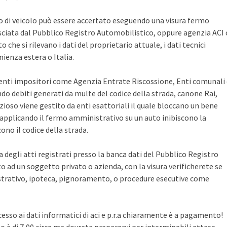
po di veicolo può essere accertato eseguendo una visura fermo
sciata dal Pubblico Registro Automobilistico, oppure agenzia ACI 
che si rilevano i dati del proprietario attuale, i dati tecnici
ienza estera o Italia.
i enti impositori come Agenzia Entrate Riscossione, Enti comunali
ndo debiti generati da multe del codice della strada, canone Rai,
zioso viene gestito da enti esattoriali il quale bloccano un bene
pplicando il fermo amministrativo su un auto inibiscono la
no il codice della strada.
ca degli atti registrati presso la banca dati del Pubblico Registro
 ad un soggetto privato o azienda, con la visura verificherete se
rativo, ipoteca, pignoramento, o procedure esecutive come
cesso ai dati informatici di aci e p.r.a chiaramente è a pagamento!