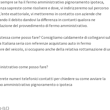
te sempre se ha il fermo amministrativo pignoramento ipoteca,
nza sapreste come risolvere e dove, vi indirizzeremo sul percorso
n L’ente esattoriale, vi metteremo in contatto con aziende che
do il debito dandovi la differenza in contanti qualora ne
llazione del provvedimento di fermo amministrativo.
a stessa come posso fare? Consigliamo caldamente di collegarvi su
Italiana seria con referenze acquistano auto in fermo
ore del veicolo, si occupano anche della relativa rottamazione di u
inistrativo come posso fare?
ete numeri telefonici contatti per chiedere su come avviare la
rmo amministrativo pignoramento o ipoteca
o (LC)