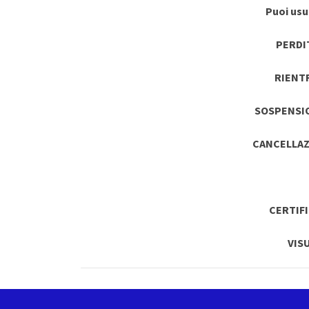
Puoi usuf
PERDI
RIENT
SOSPENSI
CANCELLAZ
CERTIF
VIS