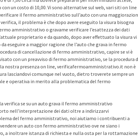
sto è di 7,00 circa ma dovrete prepararvi per interminabili attese,
con un costo di 10,00. Vi sono alternative sul web, vari siti on line
r verificare il fermo amministrativo sull’auto con una maggiorazio
i verifica, il problema è che dopo avere eseguito la visura bisogna
 fermo amministrativo o gravame verificare l’esattezza dei dati
’attuale proprietario e da quando, dopo aver effettuato la visura vi
o da eseguire a maggior ragione che l’auto che grava in fermo
ocedura di cancellazione di fermo amministrativo, capire se vi è
avvisato con un preavviso di fermo amministrativo, se la procedura d
la nostra presenza on line, verificafermoamministrativo.it non è
ura lasciandovi comunque nel vuoto, dietro troverete sempre un
cale e operativa in merito alla problematica del fermo
 la verifica se su un auto grava il fermo amministrativo
o nell’interpretazione dei dati oltre a indirizzarvi
blema del fermo amministrativo, noi aiutiamo i contribuenti a
vendere un auto con fermo amministrativo ove ne siano i
, a inoltrare istanza di richiesta e nulla osta per la rottamazione