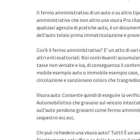
Il fermo amministrativo di un auto o su altro ti
amministrativo che non altro una visura Pra rila
qualsiasi agenzia di pratiche auto, è un documento 
dell’auto telaio prima immatricolazione e proven
Cos’è il fermo amministrativo? E’ un atto di var
altri enti esattoriali. Noi contribuenti accumula
tasse non versate e iva, di conseguenza il conten
mobile esempio auto o immobile esempio case, a
circolazione e sanzionano coloro che trasgredisco
Visura auto: Consente quindi di eseguire la verifi
Automobilistico che gravano sul veicolo intestato
sull’auto pendono gravami come fermo amminist
sequestro ecc.ecc.
Chi può richiedere una visura auto? Tutti! È un ac