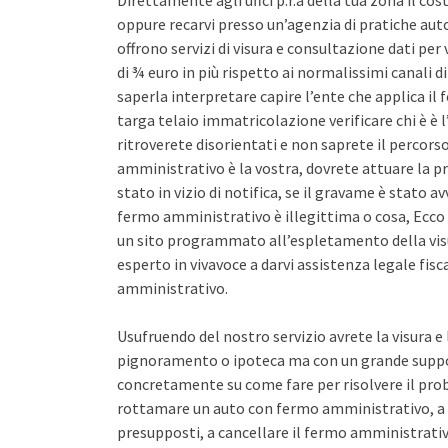
Direttamente agli uffci p.r.a della tua zona il co
oppure recarvi presso un’agenzia di pratiche auto 
offrono servizi di visura e consultazione dati pe
di ¾ euro in più rispetto ai normalissimi canali d
saperla interpretare capire l’ente che applica il
targa telaio immatricolazione verificare chi è è l
ritroverete disorientati e non saprete il percors
amministrativo è la vostra, dovrete attuare la pr
stato in vizio di notifica, se il gravame è stato 
fermo amministrativo è illegittima o cosa, Ecco 
un sito programmato all’espletamento della vis
esperto in vivavoce a darvi assistenza legale fis
amministrativo.
Usufruendo del nostro servizio avrete la visura e
pignoramento o ipoteca ma con un grande support
concretamente su come fare per risolvere il pro
rottamare un auto con fermo amministrativo, a 
presupposti, a cancellare il fermo amministrativo