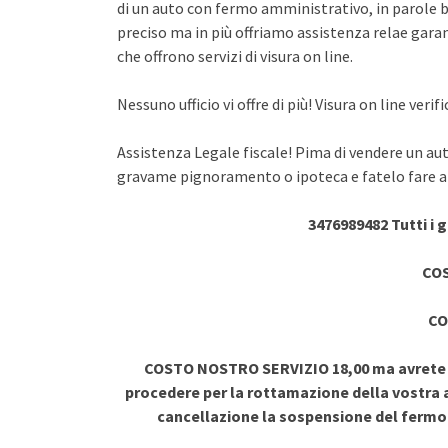
di un auto con fermo amministrativo, in parole br
preciso ma in più offriamo assistenza relae garant
che offrono servizi di visura on line.
Nessuno ufficio vi offre di più! Visura on line ve
Assistenza Legale fiscale! Pima di vendere un au
gravame pignoramento o ipoteca e fatelo fare a 
3476989482 Tutti i 
COS
CO
COSTO NOSTRO SERVIZIO 18,00 ma avrete vi
procedere per la rottamazione della vostra a
cancellazione la sospensione del ferm