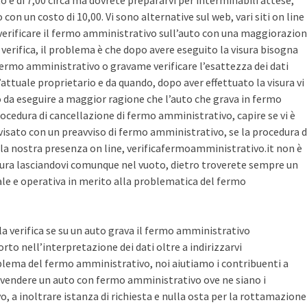
sto è di 7,00 circa ma dovrete prepararvi per interminabili attese,
con un costo di 10,00. Vi sono alternative sul web, vari siti on line
r verificare il fermo amministrativo sull’auto con una maggiorazio
i verifica, il problema è che dopo avere eseguito la visura bisogna
 fermo amministrativo o gravame verificare l’esattezza dei dati
’attuale proprietario e da quando, dopo aver effettuato la visura vi
o da eseguire a maggior ragione che l’auto che grava in fermo
ocedura di cancellazione di fermo amministrativo, capire se vi è
avvisato con un preavviso di fermo amministrativo, se la procedura d
la nostra presenza on line, verificafermoamministrativo.it non è
ura lasciandovi comunque nel vuoto, dietro troverete sempre un
cale e operativa in merito alla problematica del fermo
 la verifica se su un auto grava il fermo amministrativo
o nell’interpretazione dei dati oltre a indirizzarvi
blema del fermo amministrativo, noi aiutiamo i contribuenti a
vendere un auto con fermo amministrativo ove ne siano i
, a inoltrare istanza di richiesta e nulla osta per la rottamazione