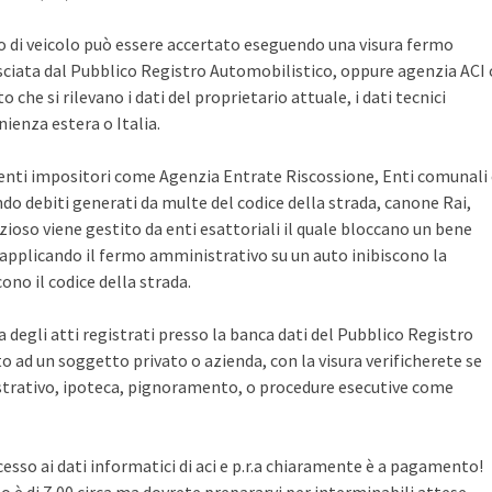
po di veicolo può essere accertato eseguendo una visura fermo
sciata dal Pubblico Registro Automobilistico, oppure agenzia ACI 
che si rilevano i dati del proprietario attuale, i dati tecnici
ienza estera o Italia.
i enti impositori come Agenzia Entrate Riscossione, Enti comunali
ndo debiti generati da multe del codice della strada, canone Rai,
zioso viene gestito da enti esattoriali il quale bloccano un bene
pplicando il fermo amministrativo su un auto inibiscono la
no il codice della strada.
ca degli atti registrati presso la banca dati del Pubblico Registro
 ad un soggetto privato o azienda, con la visura verificherete se
rativo, ipoteca, pignoramento, o procedure esecutive come
cesso ai dati informatici di aci e p.r.a chiaramente è a pagamento!