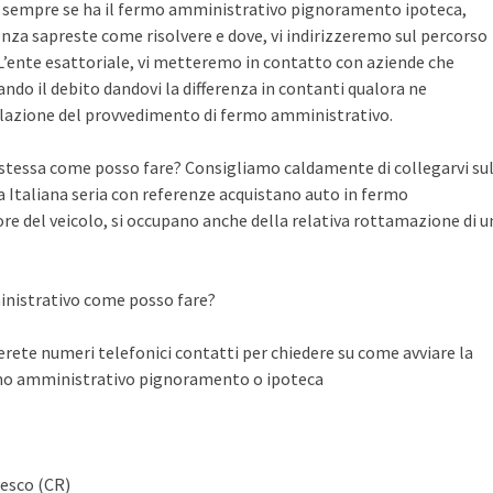
te sempre se ha il fermo amministrativo pignoramento ipoteca,
nza sapreste come risolvere e dove, vi indirizzeremo sul percorso
n L’ente esattoriale, vi metteremo in contatto con aziende che
do il debito dandovi la differenza in contanti qualora ne
llazione del provvedimento di fermo amministrativo.
a stessa come posso fare? Consigliamo caldamente di collegarvi su
Italiana seria con referenze acquistano auto in fermo
ore del veicolo, si occupano anche della relativa rottamazione di u
inistrativo come posso fare?
ete numeri telefonici contatti per chiedere su come avviare la
rmo amministrativo pignoramento o ipoteca
desco (CR)