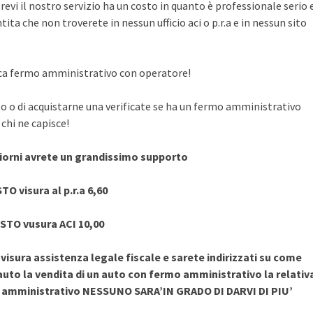
evi il nostro servizio ha un costo in quanto è professionale serio 
ita che non troverete in nessun ufficio aci o p.r.a e in nessun sito
rifica fermo amministrativo con operatore!
to o di acquistarne una verificate se ha un fermo amministrativo
chi ne capisce!
giorni avrete un grandissimo supporto
TO visura al p.r.a 6,60
STO vusura ACI 10,00
sura assistenza legale fiscale e sarete indirizzati su come
uto la vendita di un auto con fermo amministrativo la relativ
o amministrativo NESSUNO SARA’IN GRADO DI DARVI DI PIU’