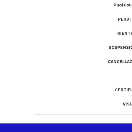
Puoi usuf
PERDI
RIENT
SOSPENSI
CANCELLAZ
CERTIF
VIS