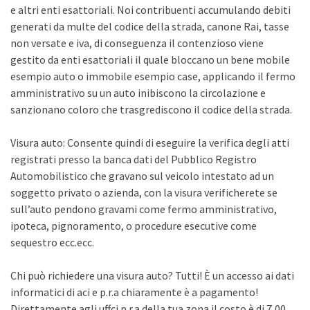
e altri enti esattoriali. Noi contribuenti accumulando debiti
generati da multe del codice della strada, canone Rai, tasse
non versate e iva, di conseguenza il contenzioso viene
gestito da enti esattoriali il quale bloccano un bene mobile
esempio auto o immobile esempio case, applicando il fermo
amministrativo su un auto inibiscono la circolazione e
sanzionano coloro che trasgrediscono il codice della strada.
Visura auto: Consente quindi di eseguire la verifica degli atti
registrati presso la banca dati del Pubblico Registro
Automobilistico che gravano sul veicolo intestato ad un
soggetto privato o azienda, con la visura verificherete se
sull’auto pendono gravami come fermo amministrativo,
ipoteca, pignoramento, o procedure esecutive come
sequestro ecc.ecc.
Chi può richiedere una visura auto? Tutti! È un accesso ai dati
informatici di aci e p.r.a chiaramente è a pagamento!
Direttamente agli uffci p.r.a della tua zona il costo è di 7,00