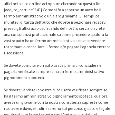
uffici aci o sito on line aci oppure cliccando su questo link
:
[add_to_cart id=”14″] Come si fa a saper se un auto ha il
fermo amministrativo o un altro gravame’ E’ semplice
munitevi di targa dell’auto che dovete ispezionare recatevi
presso gli uffici aci o usufruendo del nostro servizio avrete
una consulenza professionale su come procedere qualora la
vostra auto ha un fermo amministrativo e dovete vendere
rottamare o cancellare il fermo e/o pagare l’agenzia entrate
riscossione
Se dovete comprare un auto usata prima di concludere e
pagarla verificate sempre se ha un fermo amministrativo
pignoramento ipoteca.
Se dovete vendere la vostra auto usata verificate sempre se
ha il fermo amministrativo pignoramento ipoteca, qualora
aveste un gravame con la nostra consulenza sapreste come
risolvere e dove, vi indirizzeremo sul percorso giusto e legale
per riscattare la vostra auto con L’ente esattoriale, vi