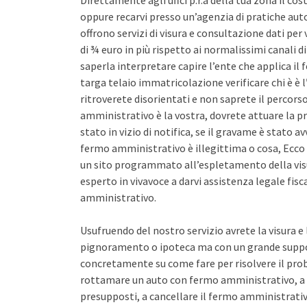
Direttamente agli uffci p.r.a della tua zona il co
oppure recarvi presso un’agenzia di pratiche auto 
offrono servizi di visura e consultazione dati pe
di ¾ euro in più rispetto ai normalissimi canali d
saperla interpretare capire l’ente che applica il
targa telaio immatricolazione verificare chi è è l
ritroverete disorientati e non saprete il percors
amministrativo è la vostra, dovrete attuare la pr
stato in vizio di notifica, se il gravame è stato 
fermo amministrativo è illegittima o cosa, Ecco 
un sito programmato all’espletamento della vis
esperto in vivavoce a darvi assistenza legale fis
amministrativo.
Usufruendo del nostro servizio avrete la visura e
pignoramento o ipoteca ma con un grande support
concretamente su come fare per risolvere il pro
rottamare un auto con fermo amministrativo, a 
presupposti, a cancellare il fermo amministrativo