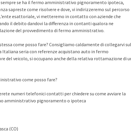
te sempre se ha il fermo amministrativo pignoramento ipoteca,
nza sapreste come risolvere e dove, vi indirizzeremo sul percorso
n L’ente esattoriale, vi metteremo in contatto con aziende che
do il debito dandovi la differenza in contanti qualora ne
llazione del provvedimento di fermo amministrativo.
a stessa come posso fare? Consigliamo caldamente di collegarvi su
Italiana seria con referenze acquistano auto in fermo
ore del veicolo, si occupano anche della relativa rottamazione di u
inistrativo come posso fare?
ete numeri telefonici contatti per chiedere su come avviare la
rmo amministrativo pignoramento o ipoteca
asca (CO)