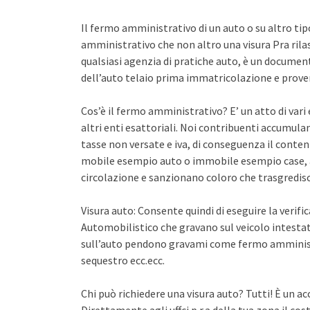
Il fermo amministrativo di un auto o su altro ti
amministrativo che non altro una visura Pra rila
qualsiasi agenzia di pratiche auto, è un documento 
dell’auto telaio prima immatricolazione e proven
Cos’è il fermo amministrativo? E’ un atto di var
altri enti esattoriali. Noi contribuenti accumula
tasse non versate e iva, di conseguenza il conten
mobile esempio auto o immobile esempio case, a
circolazione e sanzionano coloro che trasgredisco
Visura auto: Consente quindi di eseguire la verifi
Automobilistico che gravano sul veicolo intestato
sull’auto pendono gravami come fermo amminist
sequestro ecc.ecc.
Chi può richiedere una visura auto? Tutti! È un ac