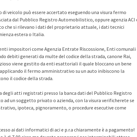
po di veicolo può essere accertato eseguendo una visura fermo
sciata dal Pubblico Registro Automobilistico, oppure agenzia ACI 
che si rilevano i dati del proprietario attuale, i dati tecnici
ienza estera o Italia.
i enti impositori come Agenzia Entrate Riscossione, Enti comunali
ndo debiti generati da multe del codice della strada, canone Rai,
zioso viene gestito da enti esattoriali il quale bloccano un bene
pplicando il fermo amministrativo su un auto inibiscono la
no il codice della strada.
ca degli atti registrati presso la banca dati del Pubblico Registro
 ad un soggetto privato o azienda, con la visura verificherete se
rativo, ipoteca, pignoramento, o procedure esecutive come
cesso ai dati informatici di aci e p.r.a chiaramente è a pagamento!