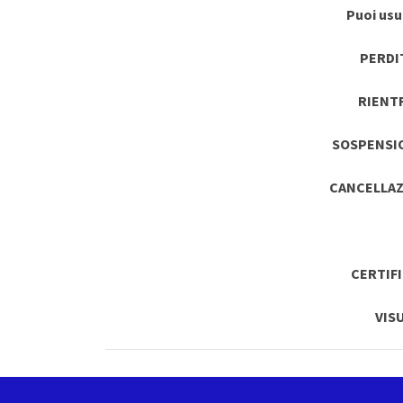
Puoi usuf
PERDI
RIENT
SOSPENSI
CANCELLAZ
CERTIF
VIS