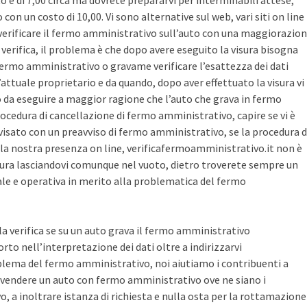
sto è di 7,00 circa ma dovrete prepararvi per interminabili attese,
con un costo di 10,00. Vi sono alternative sul web, vari siti on line
r verificare il fermo amministrativo sull’auto con una maggiorazio
i verifica, il problema è che dopo avere eseguito la visura bisogna
 fermo amministrativo o gravame verificare l’esattezza dei dati
’attuale proprietario e da quando, dopo aver effettuato la visura vi
o da eseguire a maggior ragione che l’auto che grava in fermo
ocedura di cancellazione di fermo amministrativo, capire se vi è
avvisato con un preavviso di fermo amministrativo, se la procedura d
la nostra presenza on line, verificafermoamministrativo.it non è
ura lasciandovi comunque nel vuoto, dietro troverete sempre un
cale e operativa in merito alla problematica del fermo
 la verifica se su un auto grava il fermo amministrativo
o nell’interpretazione dei dati oltre a indirizzarvi
blema del fermo amministrativo, noi aiutiamo i contribuenti a
vendere un auto con fermo amministrativo ove ne siano i
, a inoltrare istanza di richiesta e nulla osta per la rottamazione