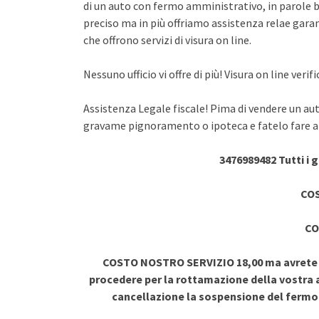
di un auto con fermo amministrativo, in parole br
preciso ma in più offriamo assistenza relae garant
che offrono servizi di visura on line.
Nessuno ufficio vi offre di più! Visura on line ve
Assistenza Legale fiscale! Pima di vendere un au
gravame pignoramento o ipoteca e fatelo fare a 
3476989482 Tutti i 
COS
CO
COSTO NOSTRO SERVIZIO 18,00 ma avrete vi
procedere per la rottamazione della vostra a
cancellazione la sospensione del ferm