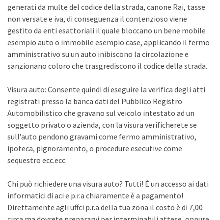
generati da multe del codice della strada, canone Rai, tasse
non versate e iva, di conseguenza il contenzioso viene
gestito da enti esattoriali il quale bloccano un bene mobile
esempio auto o immobile esempio case, applicando il fermo
amministrativo su un auto inibiscono la circolazione e
sanzionano coloro che trasgrediscono il codice della strada.
Visura auto: Consente quindi di eseguire la verifica degli atti
registrati presso la banca dati del Pubblico Registro
Automobilistico che gravano sul veicolo intestato ad un
soggetto privato o azienda, con la visura verificherete se
sull’auto pendono gravami come fermo amministrativo,
ipoteca, pignoramento, o procedure esecutive come
sequestro ecc.ecc.
Chi può richiedere una visura auto? Tutti! È un accesso ai dati
informatici di aci e p.r.a chiaramente è a pagamento!
Direttamente agli uffci p.r.a della tua zona il costo è di 7,00
circa ma dovrete prepararvi per interminabili attese, oppure