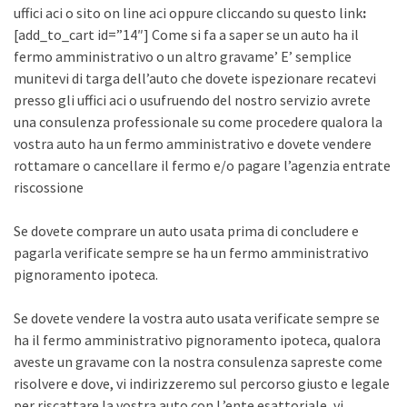
uffici aci o sito on line aci oppure cliccando su questo link
:
[add_to_cart id=”14″] Come si fa a saper se un auto ha il
fermo amministrativo o un altro gravame’ E’ semplice
munitevi di targa dell’auto che dovete ispezionare recatevi
presso gli uffici aci o usufruendo del nostro servizio avrete
una consulenza professionale su come procedere qualora la
vostra auto ha un fermo amministrativo e dovete vendere
rottamare o cancellare il fermo e/o pagare l’agenzia entrate
riscossione
Se dovete comprare un auto usata prima di concludere e
pagarla verificate sempre se ha un fermo amministrativo
pignoramento ipoteca.
Se dovete vendere la vostra auto usata verificate sempre se
ha il fermo amministrativo pignoramento ipoteca, qualora
aveste un gravame con la nostra consulenza sapreste come
risolvere e dove, vi indirizzeremo sul percorso giusto e legale
per riscattare la vostra auto con L’ente esattoriale, vi