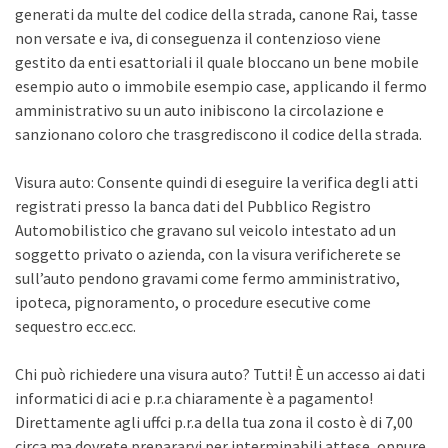
generati da multe del codice della strada, canone Rai, tasse
non versate e iva, di conseguenza il contenzioso viene
gestito da enti esattoriali il quale bloccano un bene mobile
esempio auto o immobile esempio case, applicando il fermo
amministrativo su un auto inibiscono la circolazione e
sanzionano coloro che trasgrediscono il codice della strada.
Visura auto: Consente quindi di eseguire la verifica degli atti
registrati presso la banca dati del Pubblico Registro
Automobilistico che gravano sul veicolo intestato ad un
soggetto privato o azienda, con la visura verificherete se
sull’auto pendono gravami come fermo amministrativo,
ipoteca, pignoramento, o procedure esecutive come
sequestro ecc.ecc.
Chi può richiedere una visura auto? Tutti! È un accesso ai dati
informatici di aci e p.r.a chiaramente è a pagamento!
Direttamente agli uffci p.r.a della tua zona il costo è di 7,00
circa ma dovrete prepararvi per interminabili attese, oppure