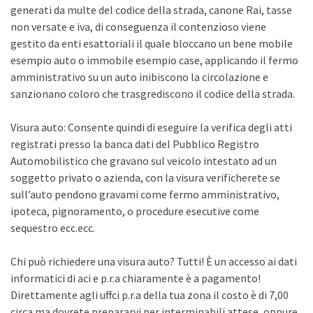
generati da multe del codice della strada, canone Rai, tasse
non versate e iva, di conseguenza il contenzioso viene
gestito da enti esattoriali il quale bloccano un bene mobile
esempio auto o immobile esempio case, applicando il fermo
amministrativo su un auto inibiscono la circolazione e
sanzionano coloro che trasgrediscono il codice della strada.
Visura auto: Consente quindi di eseguire la verifica degli atti
registrati presso la banca dati del Pubblico Registro
Automobilistico che gravano sul veicolo intestato ad un
soggetto privato o azienda, con la visura verificherete se
sull’auto pendono gravami come fermo amministrativo,
ipoteca, pignoramento, o procedure esecutive come
sequestro ecc.ecc.
Chi può richiedere una visura auto? Tutti! È un accesso ai dati
informatici di aci e p.r.a chiaramente è a pagamento!
Direttamente agli uffci p.r.a della tua zona il costo è di 7,00
circa ma dovrete prepararvi per interminabili attese, oppure