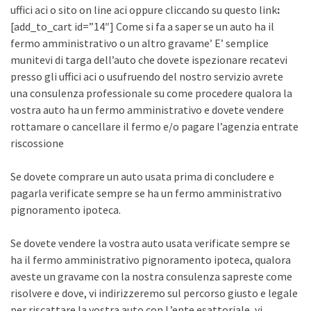
uffici aci o sito on line aci oppure cliccando su questo link
:
[add_to_cart id=”14″] Come si fa a saper se un auto ha il
fermo amministrativo o un altro gravame’ E’ semplice
munitevi di targa dell’auto che dovete ispezionare recatevi
presso gli uffici aci o usufruendo del nostro servizio avrete
una consulenza professionale su come procedere qualora la
vostra auto ha un fermo amministrativo e dovete vendere
rottamare o cancellare il fermo e/o pagare l’agenzia entrate
riscossione
Se dovete comprare un auto usata prima di concludere e
pagarla verificate sempre se ha un fermo amministrativo
pignoramento ipoteca.
Se dovete vendere la vostra auto usata verificate sempre se
ha il fermo amministrativo pignoramento ipoteca, qualora
aveste un gravame con la nostra consulenza sapreste come
risolvere e dove, vi indirizzeremo sul percorso giusto e legale
per riscattare la vostra auto con L’ente esattoriale, vi