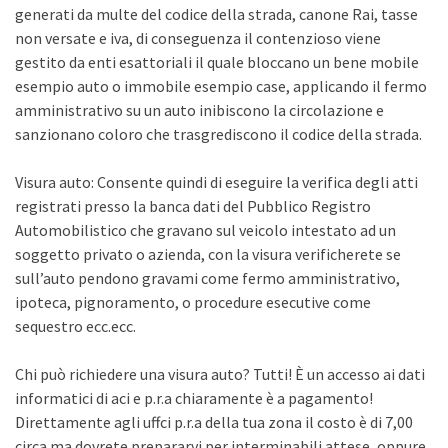
generati da multe del codice della strada, canone Rai, tasse
non versate e iva, di conseguenza il contenzioso viene
gestito da enti esattoriali il quale bloccano un bene mobile
esempio auto o immobile esempio case, applicando il fermo
amministrativo su un auto inibiscono la circolazione e
sanzionano coloro che trasgrediscono il codice della strada.
Visura auto: Consente quindi di eseguire la verifica degli atti
registrati presso la banca dati del Pubblico Registro
Automobilistico che gravano sul veicolo intestato ad un
soggetto privato o azienda, con la visura verificherete se
sull’auto pendono gravami come fermo amministrativo,
ipoteca, pignoramento, o procedure esecutive come
sequestro ecc.ecc.
Chi può richiedere una visura auto? Tutti! È un accesso ai dati
informatici di aci e p.r.a chiaramente è a pagamento!
Direttamente agli uffci p.r.a della tua zona il costo è di 7,00
circa ma dovrete prepararvi per interminabili attese, oppure