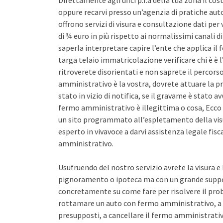
Direttamente agli uffci p.r.a della tua zona il co
oppure recarvi presso un’agenzia di pratiche auto 
offrono servizi di visura e consultazione dati pe
di ¾ euro in più rispetto ai normalissimi canali d
saperla interpretare capire l’ente che applica il
targa telaio immatricolazione verificare chi è è l
ritroverete disorientati e non saprete il percors
amministrativo è la vostra, dovrete attuare la pr
stato in vizio di notifica, se il gravame è stato 
fermo amministrativo è illegittima o cosa, Ecco 
un sito programmato all’espletamento della vis
esperto in vivavoce a darvi assistenza legale fis
amministrativo.
Usufruendo del nostro servizio avrete la visura e
pignoramento o ipoteca ma con un grande support
concretamente su come fare per risolvere il pro
rottamare un auto con fermo amministrativo, a 
presupposti, a cancellare il fermo amministrativo