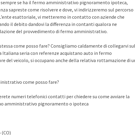
te sempre se ha il fermo amministrativo pignoramento ipoteca,
nza sapreste come risolvere e dove, vi indirizzeremo sul percorso
n L’ente esattoriale, vi metteremo in contatto con aziende che
do il debito dandovi la differenza in contanti qualora ne
llazione del provvedimento di fermo amministrativo.
a stessa come posso fare? Consigliamo caldamente di collegarvi su
Italiana seria con referenze acquistano auto in fermo
ore del veicolo, si occupano anche della relativa rottamazione di u
inistrativo come posso fare?
ete numeri telefonici contatti per chiedere su come avviare la
rmo amministrativo pignoramento o ipoteca
o (CO)