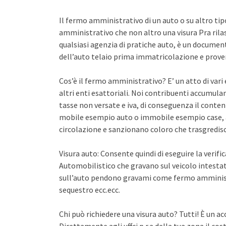
Il fermo amministrativo di un auto o su altro ti
amministrativo che non altro una visura Pra rila
qualsiasi agenzia di pratiche auto, è un documento 
dell’auto telaio prima immatricolazione e proven
Cos’è il fermo amministrativo? E’ un atto di var
altri enti esattoriali. Noi contribuenti accumula
tasse non versate e iva, di conseguenza il conten
mobile esempio auto o immobile esempio case, a
circolazione e sanzionano coloro che trasgredisco
Visura auto: Consente quindi di eseguire la verifi
Automobilistico che gravano sul veicolo intestato
sull’auto pendono gravami come fermo amminist
sequestro ecc.ecc.
Chi può richiedere una visura auto? Tutti! È un ac