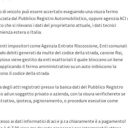
po di veicolo può essere accertato eseguendo una visura fermo
sciata dal Pubblico Registro Automobilistico, oppure agenzia ACI 
che si rilevano i dati del proprietario attuale, i dati tecnici
ienza estera o Italia.
i enti impositori come Agenzia Entrate Riscossione, Enti comunali
ndo debiti generati da multe del codice della strada, canone Rai,
zioso viene gestito da enti esattoriali il quale bloccano un bene
pplicando il fermo amministrativo su un auto inibiscono la
no il codice della strada.
ca degli atti registrati presso la banca dati del Pubblico Registro
 ad un soggetto privato o azienda, con la visura verificherete se
rativo, ipoteca, pignoramento, o procedure esecutive come
cesso ai dati informatici di aci e p.r.a chiaramente è a pagamento!