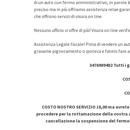
di un auto con fermo amministrativo, in parole br
preciso ma in più offriamo assistenza relae garant
che offrono servizi di visura on line.
Nessuno ufficio vi offre di più! Visura on line ve
Assistenza Legale fiscale! Pima di vendere un au
gravame pignoramento o ipoteca e fatelo fare a 
3476989482 Tutti i 
COS
CO
COSTO NOSTRO SERVIZIO 18,00 ma avrete vi
procedere per la rottamazione della vostra a
cancellazione la sospensione del ferm