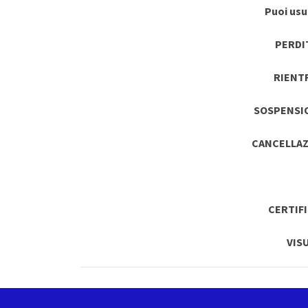
Puoi usuf
PERDI
RIENT
SOSPENSI
CANCELLAZ
CERTIF
VIS