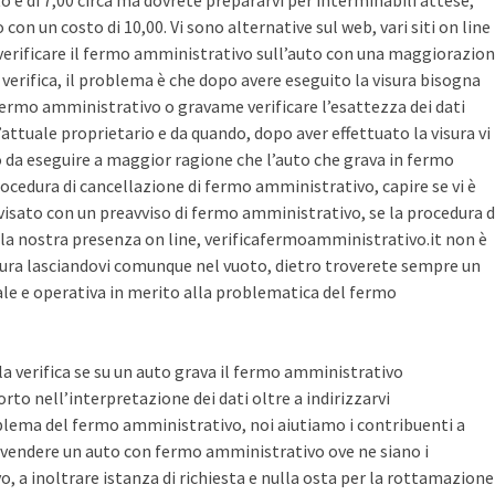
sto è di 7,00 circa ma dovrete prepararvi per interminabili attese,
con un costo di 10,00. Vi sono alternative sul web, vari siti on line
r verificare il fermo amministrativo sull’auto con una maggiorazio
i verifica, il problema è che dopo avere eseguito la visura bisogna
 fermo amministrativo o gravame verificare l’esattezza dei dati
’attuale proprietario e da quando, dopo aver effettuato la visura vi
o da eseguire a maggior ragione che l’auto che grava in fermo
ocedura di cancellazione di fermo amministrativo, capire se vi è
avvisato con un preavviso di fermo amministrativo, se la procedura d
la nostra presenza on line, verificafermoamministrativo.it non è
ura lasciandovi comunque nel vuoto, dietro troverete sempre un
cale e operativa in merito alla problematica del fermo
 la verifica se su un auto grava il fermo amministrativo
o nell’interpretazione dei dati oltre a indirizzarvi
blema del fermo amministrativo, noi aiutiamo i contribuenti a
vendere un auto con fermo amministrativo ove ne siano i
, a inoltrare istanza di richiesta e nulla osta per la rottamazione