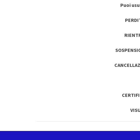
Puoi usuf
PERDI
RIENT
SOSPENSI
CANCELLAZ
CERTIF
VIS