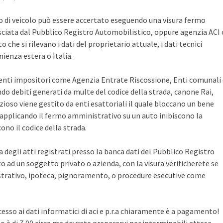
po di veicolo può essere accertato eseguendo una visura fermo
sciata dal Pubblico Registro Automobilistico, oppure agenzia ACI 
che si rilevano i dati del proprietario attuale, i dati tecnici
ienza estera o Italia.
i enti impositori come Agenzia Entrate Riscossione, Enti comunali
ndo debiti generati da multe del codice della strada, canone Rai,
zioso viene gestito da enti esattoriali il quale bloccano un bene
pplicando il fermo amministrativo su un auto inibiscono la
no il codice della strada.
ca degli atti registrati presso la banca dati del Pubblico Registro
 ad un soggetto privato o azienda, con la visura verificherete se
rativo, ipoteca, pignoramento, o procedure esecutive come
cesso ai dati informatici di aci e p.r.a chiaramente è a pagamento!