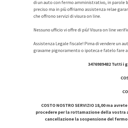
di un auto con fermo amministrativo, in parole br
preciso ma in più offriamo assistenza relae garant
che offrono servizi di visura on line.
Nessuno ufficio vi offre di più! Visura on line ve
Assistenza Legale fiscale! Pima di vendere un au
gravame pignoramento o ipoteca e fatelo fare a 
3476989482 Tutti i 
COS
CO
COSTO NOSTRO SERVIZIO 18,00 ma avrete vi
procedere per la rottamazione della vostra a
cancellazione la sospensione del ferm