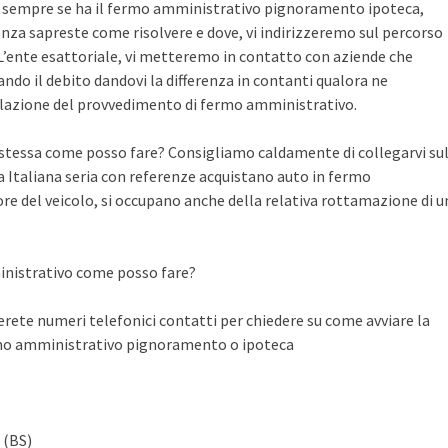
te sempre se ha il fermo amministrativo pignoramento ipoteca,
nza sapreste come risolvere e dove, vi indirizzeremo sul percorso
n L’ente esattoriale, vi metteremo in contatto con aziende che
do il debito dandovi la differenza in contanti qualora ne
llazione del provvedimento di fermo amministrativo.
a stessa come posso fare? Consigliamo caldamente di collegarvi su
Italiana seria con referenze acquistano auto in fermo
ore del veicolo, si occupano anche della relativa rottamazione di u
inistrativo come posso fare?
ete numeri telefonici contatti per chiedere su come avviare la
rmo amministrativo pignoramento o ipoteca
 (BS)