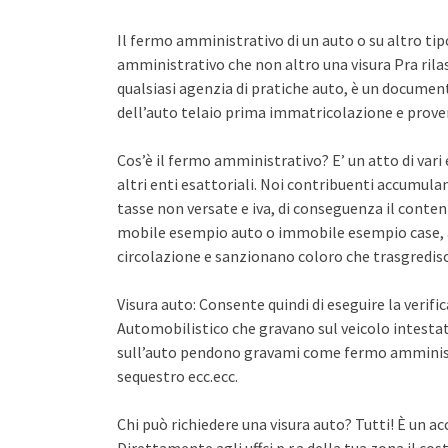
Il fermo amministrativo di un auto o su altro ti
amministrativo che non altro una visura Pra rila
qualsiasi agenzia di pratiche auto, è un documento 
dell’auto telaio prima immatricolazione e proven
Cos’è il fermo amministrativo? E’ un atto di var
altri enti esattoriali. Noi contribuenti accumula
tasse non versate e iva, di conseguenza il conten
mobile esempio auto o immobile esempio case, a
circolazione e sanzionano coloro che trasgredisco
Visura auto: Consente quindi di eseguire la verifi
Automobilistico che gravano sul veicolo intestato
sull’auto pendono gravami come fermo amminist
sequestro ecc.ecc.
Chi può richiedere una visura auto? Tutti! È un ac