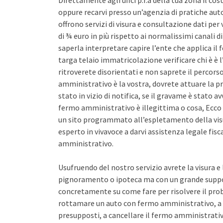
Direttamente agli uffci p.r.a della tua zona il co
oppure recarvi presso un’agenzia di pratiche auto 
offrono servizi di visura e consultazione dati pe
di ¾ euro in più rispetto ai normalissimi canali d
saperla interpretare capire l’ente che applica il
targa telaio immatricolazione verificare chi è è l
ritroverete disorientati e non saprete il percors
amministrativo è la vostra, dovrete attuare la pr
stato in vizio di notifica, se il gravame è stato 
fermo amministrativo è illegittima o cosa, Ecco 
un sito programmato all’espletamento della vis
esperto in vivavoce a darvi assistenza legale fis
amministrativo.
Usufruendo del nostro servizio avrete la visura e
pignoramento o ipoteca ma con un grande support
concretamente su come fare per risolvere il pro
rottamare un auto con fermo amministrativo, a 
presupposti, a cancellare il fermo amministrativo