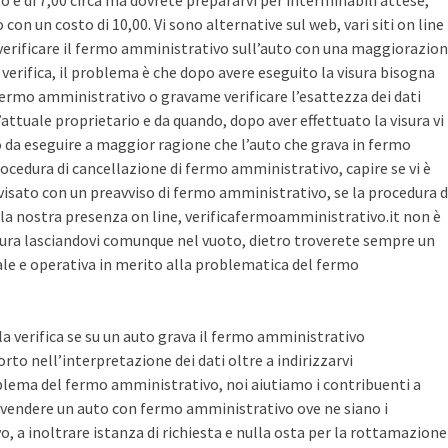
sto è di 7,00 circa ma dovrete prepararvi per interminabili attese,
con un costo di 10,00. Vi sono alternative sul web, vari siti on line
r verificare il fermo amministrativo sull’auto con una maggiorazio
i verifica, il problema è che dopo avere eseguito la visura bisogna
 fermo amministrativo o gravame verificare l’esattezza dei dati
’attuale proprietario e da quando, dopo aver effettuato la visura vi
o da eseguire a maggior ragione che l’auto che grava in fermo
ocedura di cancellazione di fermo amministrativo, capire se vi è
avvisato con un preavviso di fermo amministrativo, se la procedura d
la nostra presenza on line, verificafermoamministrativo.it non è
ura lasciandovi comunque nel vuoto, dietro troverete sempre un
cale e operativa in merito alla problematica del fermo
 la verifica se su un auto grava il fermo amministrativo
o nell’interpretazione dei dati oltre a indirizzarvi
blema del fermo amministrativo, noi aiutiamo i contribuenti a
vendere un auto con fermo amministrativo ove ne siano i
, a inoltrare istanza di richiesta e nulla osta per la rottamazione