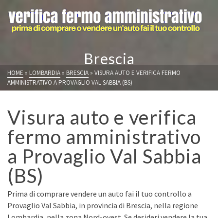
Brescia
HOME
»
LOMBARDIA
»
BRESCIA
»
VISURA AUTO E VERIFICA FERMO
AMMINISTRATIVO A PROVAGLIO VAL SABBIA (BS)
Visura auto e verifica
fermo amministrativo
a Provaglio Val Sabbia
(BS)
Prima di comprare vendere un auto fai il tuo controllo a
Provaglio Val Sabbia, in provincia di Brescia, nella regione
Lombardia, nella zona Nord-ovest. Se desideri vendere la tua