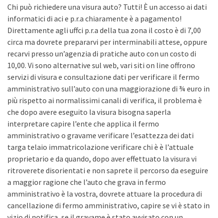
Chi può richiedere una visura auto? Tutti! È un accesso ai dati
informatici di aci e p.r.a chiaramente è a pagamento!
Direttamente agli uffci p.r.a della tua zona il costo è di 7,00
circa ma dovrete prepararvi per interminabili attese, oppure
recarvi presso un’agenzia di pratiche auto con un costo di
10,00. Vi sono alternative sul web, vari siti on line offrono
servizi di visura e consultazione dati per verificare il fermo
amministrativo sull’auto con una maggiorazione di ¾ euro in
più rispetto ai normalissimi canali di verifica, il problema è
che dopo avere eseguito la visura bisogna saperla
interpretare capire l’ente che applica il fermo
amministrativo o gravame verificare l’esattezza dei dati
targa telaio immatricolazione verificare chi è è l’attuale
proprietario e da quando, dopo aver effettuato la visura vi
ritroverete disorientati e non saprete il percorso da eseguire
a maggior ragione che l’auto che grava in fermo
amministrativo è la vostra, dovrete attuare la procedura di
cancellazione di fermo amministrativo, capire se vi è stato in
vizio di notifica, se il gravame è stato avvisato con un