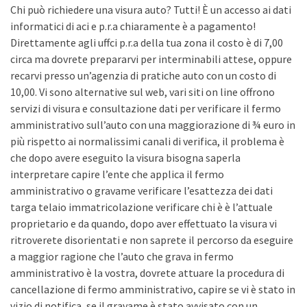
Chi può richiedere una visura auto? Tutti! È un accesso ai dati
informatici di aci e p.r.a chiaramente è a pagamento!
Direttamente agli uffci p.r.a della tua zona il costo è di 7,00
circa ma dovrete prepararvi per interminabili attese, oppure
recarvi presso un’agenzia di pratiche auto con un costo di
10,00. Vi sono alternative sul web, vari siti on line offrono
servizi di visura e consultazione dati per verificare il fermo
amministrativo sull’auto con una maggiorazione di ¾ euro in
più rispetto ai normalissimi canali di verifica, il problema è
che dopo avere eseguito la visura bisogna saperla
interpretare capire l’ente che applica il fermo
amministrativo o gravame verificare l’esattezza dei dati
targa telaio immatricolazione verificare chi è è l’attuale
proprietario e da quando, dopo aver effettuato la visura vi
ritroverete disorientati e non saprete il percorso da eseguire
a maggior ragione che l’auto che grava in fermo
amministrativo è la vostra, dovrete attuare la procedura di
cancellazione di fermo amministrativo, capire se vi è stato in
vizio di notifica, se il gravame è stato avvisato con un