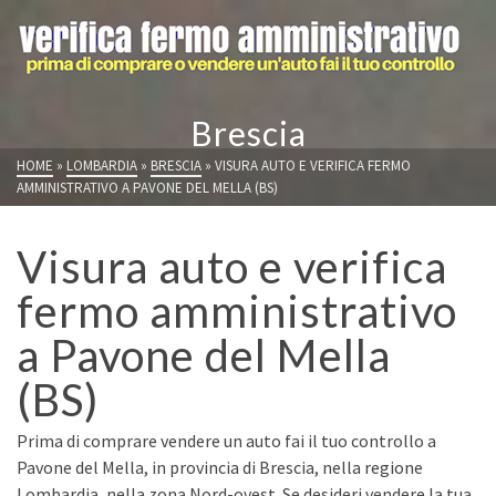
Brescia
HOME
»
LOMBARDIA
»
BRESCIA
»
VISURA AUTO E VERIFICA FERMO
AMMINISTRATIVO A PAVONE DEL MELLA (BS)
Visura auto e verifica
fermo amministrativo
a Pavone del Mella
(BS)
Prima di comprare vendere un auto fai il tuo controllo a
Pavone del Mella, in provincia di Brescia, nella regione
Lombardia, nella zona Nord-ovest. Se desideri vendere la tua