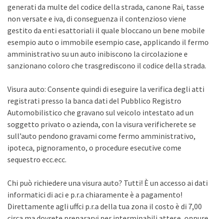
generati da multe del codice della strada, canone Rai, tasse
non versate e iva, di conseguenza il contenzioso viene
gestito da enti esattoriali il quale bloccano un bene mobile
esempio auto o immobile esempio case, applicando il fermo
amministrativo su un auto inibiscono la circolazione e
sanzionano coloro che trasgrediscono il codice della strada.
Visura auto: Consente quindi di eseguire la verifica degli atti
registrati presso la banca dati del Pubblico Registro
Automobilistico che gravano sul veicolo intestato ad un
soggetto privato o azienda, con la visura verificherete se
sull’auto pendono gravami come fermo amministrativo,
ipoteca, pignoramento, o procedure esecutive come
sequestro ecc.ecc.
Chi può richiedere una visura auto? Tutti! È un accesso ai dati
informatici di aci e p.r.a chiaramente è a pagamento!
Direttamente agli uffci p.r.a della tua zona il costo è di 7,00
circa ma dovrete prepararvi per interminabili attese, oppure