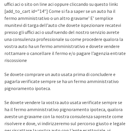
uffici aci o sito on line aci oppure cliccando su questo link
:
[add_to_cart id=”14″] Come si fa a saper se un auto ha il
fermo amministrativo o un altro gravame’ E’ semplice
munitevi di targa dell’auto che dovete ispezionare recatevi
presso gli uffici aci o usufruendo del nostro servizio avrete
una consulenza professionale su come procedere qualora la
vostra auto ha un fermo amministrativo e dovete vendere
rottamare o cancellare il fermo e/o pagare l’agenzia entrate
riscossione
Se dovete comprare un auto usata prima di concludere e
pagarla verificate sempre se ha un fermo amministrativo
pignoramento ipoteca.
Se dovete vendere la vostra auto usata verificate sempre se
ha il fermo amministrativo pignoramento ipoteca, qualora
aveste un gravame con la nostra consulenza sapreste come
risolvere e dove, vi indirizzeremo sul percorso giusto e legale
per riscattare la vostra auto con L’ente esattoriale, vi