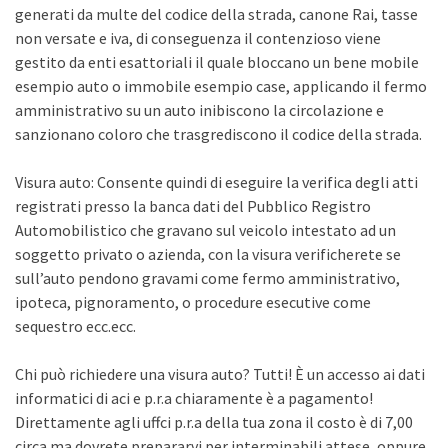
generati da multe del codice della strada, canone Rai, tasse
non versate e iva, di conseguenza il contenzioso viene
gestito da enti esattoriali il quale bloccano un bene mobile
esempio auto o immobile esempio case, applicando il fermo
amministrativo su un auto inibiscono la circolazione e
sanzionano coloro che trasgrediscono il codice della strada.
Visura auto: Consente quindi di eseguire la verifica degli atti
registrati presso la banca dati del Pubblico Registro
Automobilistico che gravano sul veicolo intestato ad un
soggetto privato o azienda, con la visura verificherete se
sull’auto pendono gravami come fermo amministrativo,
ipoteca, pignoramento, o procedure esecutive come
sequestro ecc.ecc.
Chi può richiedere una visura auto? Tutti! È un accesso ai dati
informatici di aci e p.r.a chiaramente è a pagamento!
Direttamente agli uffci p.r.a della tua zona il costo è di 7,00
circa ma dovrete prepararvi per interminabili attese, oppure