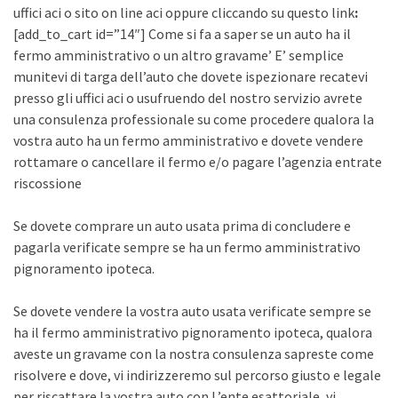
uffici aci o sito on line aci oppure cliccando su questo link
:
[add_to_cart id=”14″] Come si fa a saper se un auto ha il
fermo amministrativo o un altro gravame’ E’ semplice
munitevi di targa dell’auto che dovete ispezionare recatevi
presso gli uffici aci o usufruendo del nostro servizio avrete
una consulenza professionale su come procedere qualora la
vostra auto ha un fermo amministrativo e dovete vendere
rottamare o cancellare il fermo e/o pagare l’agenzia entrate
riscossione
Se dovete comprare un auto usata prima di concludere e
pagarla verificate sempre se ha un fermo amministrativo
pignoramento ipoteca.
Se dovete vendere la vostra auto usata verificate sempre se
ha il fermo amministrativo pignoramento ipoteca, qualora
aveste un gravame con la nostra consulenza sapreste come
risolvere e dove, vi indirizzeremo sul percorso giusto e legale
per riscattare la vostra auto con L’ente esattoriale, vi