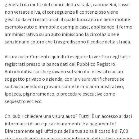
generati da multe del codice della strada, canone Rai, tasse
non versate e iva, di conseguenza il contenzioso viene
gestito da enti esattoriali il quale bloccano un bene mobile
esempio auto o immobile esempio case, applicando il fermo
amministrativo su un auto inibiscono la circolazione e
sanzionano coloro che trasgrediscono il codice della strada.
Visura auto: Consente quindi di eseguire la verifica degli atti
registrati presso la banca dati del Pubblico Registro
Automobilistico che gravano sul veicolo intestato ad un
soggetto privato o azienda, con la visura verificherete se
sull’auto pendono gravami come fermo amministrativo,
ipoteca, pignoramento, o procedure esecutive come
sequestro ecc.ecc.
Chi può richiedere una visura auto? Tutti! È un accesso ai dati
informatici di aci e p.r.a chiaramente è a pagamento!
Direttamente agli uffci p.r.a della tua zona il costo è di 7,00
circa ma dovrete prepararvi per interminabili attese, oppure