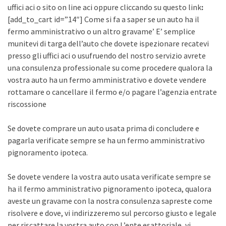
uffici aci o sito on line aci oppure cliccando su questo link
:
[add_to_cart id=”14″] Come si fa a saper se un auto ha il
fermo amministrativo o un altro gravame’ E’ semplice
munitevi di targa dell’auto che dovete ispezionare recatevi
presso gli uffici aci o usufruendo del nostro servizio avrete
una consulenza professionale su come procedere qualora la
vostra auto ha un fermo amministrativo e dovete vendere
rottamare o cancellare il fermo e/o pagare l’agenzia entrate
riscossione
Se dovete comprare un auto usata prima di concludere e
pagarla verificate sempre se ha un fermo amministrativo
pignoramento ipoteca.
Se dovete vendere la vostra auto usata verificate sempre se
ha il fermo amministrativo pignoramento ipoteca, qualora
aveste un gravame con la nostra consulenza sapreste come
risolvere e dove, vi indirizzeremo sul percorso giusto e legale
per riscattare la vostra auto con L’ente esattoriale, vi