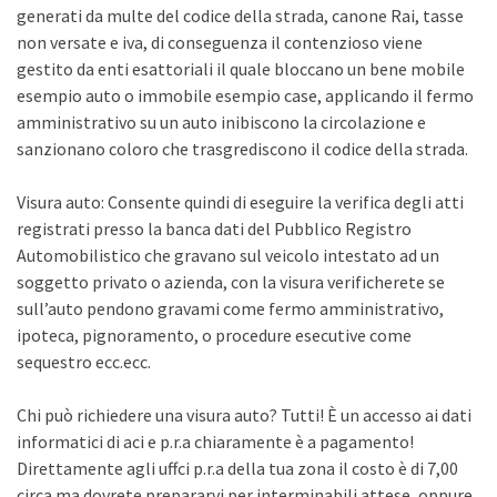
generati da multe del codice della strada, canone Rai, tasse
non versate e iva, di conseguenza il contenzioso viene
gestito da enti esattoriali il quale bloccano un bene mobile
esempio auto o immobile esempio case, applicando il fermo
amministrativo su un auto inibiscono la circolazione e
sanzionano coloro che trasgrediscono il codice della strada.
Visura auto: Consente quindi di eseguire la verifica degli atti
registrati presso la banca dati del Pubblico Registro
Automobilistico che gravano sul veicolo intestato ad un
soggetto privato o azienda, con la visura verificherete se
sull’auto pendono gravami come fermo amministrativo,
ipoteca, pignoramento, o procedure esecutive come
sequestro ecc.ecc.
Chi può richiedere una visura auto? Tutti! È un accesso ai dati
informatici di aci e p.r.a chiaramente è a pagamento!
Direttamente agli uffci p.r.a della tua zona il costo è di 7,00
circa ma dovrete prepararvi per interminabili attese, oppure