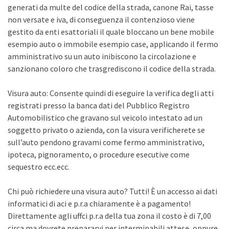
generati da multe del codice della strada, canone Rai, tasse
non versate e iva, di conseguenza il contenzioso viene
gestito da enti esattoriali il quale bloccano un bene mobile
esempio auto o immobile esempio case, applicando il fermo
amministrativo su un auto inibiscono la circolazione e
sanzionano coloro che trasgrediscono il codice della strada.
Visura auto: Consente quindi di eseguire la verifica degli atti
registrati presso la banca dati del Pubblico Registro
Automobilistico che gravano sul veicolo intestato ad un
soggetto privato o azienda, con la visura verificherete se
sull’auto pendono gravami come fermo amministrativo,
ipoteca, pignoramento, o procedure esecutive come
sequestro ecc.ecc.
Chi può richiedere una visura auto? Tutti! È un accesso ai dati
informatici di aci e p.r.a chiaramente è a pagamento!
Direttamente agli uffci p.r.a della tua zona il costo è di 7,00
circa ma dovrete prepararvi per interminabili attese, oppure