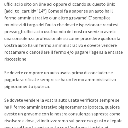
uffici aci o sito on line aci oppure cliccando su questo link
:
[add_to_cart id=”14″] Come si fa a saper se un auto ha il
fermo amministrativo o un altro gravame’ E’ semplice
munitevi di targa dell’auto che dovete ispezionare recatevi
presso gli uffici aci o usufruendo del nostro servizio avrete
una consulenza professionale su come procedere qualora la
vostra auto ha un fermo amministrativo e dovete vendere
rottamare o cancellare il fermo e/o pagare l’agenzia entrate
riscossione
Se dovete comprare un auto usata prima di concludere e
pagarla verificate sempre se ha un fermo amministrativo
pignoramento ipoteca.
Se dovete vendere la vostra auto usata verificate sempre se
ha il fermo amministrativo pignoramento ipoteca, qualora
aveste un gravame con la nostra consulenza sapreste come
risolvere e dove, vi indirizzeremo sul percorso giusto e legale
per riscattare la vostra auto con L’ente esattoriale, vi