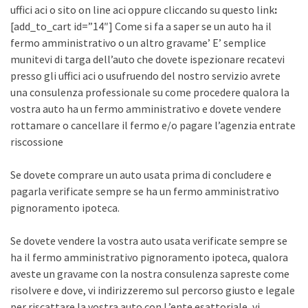
uffici aci o sito on line aci oppure cliccando su questo link
:
[add_to_cart id=”14″] Come si fa a saper se un auto ha il
fermo amministrativo o un altro gravame’ E’ semplice
munitevi di targa dell’auto che dovete ispezionare recatevi
presso gli uffici aci o usufruendo del nostro servizio avrete
una consulenza professionale su come procedere qualora la
vostra auto ha un fermo amministrativo e dovete vendere
rottamare o cancellare il fermo e/o pagare l’agenzia entrate
riscossione
Se dovete comprare un auto usata prima di concludere e
pagarla verificate sempre se ha un fermo amministrativo
pignoramento ipoteca.
Se dovete vendere la vostra auto usata verificate sempre se
ha il fermo amministrativo pignoramento ipoteca, qualora
aveste un gravame con la nostra consulenza sapreste come
risolvere e dove, vi indirizzeremo sul percorso giusto e legale
per riscattare la vostra auto con L’ente esattoriale, vi