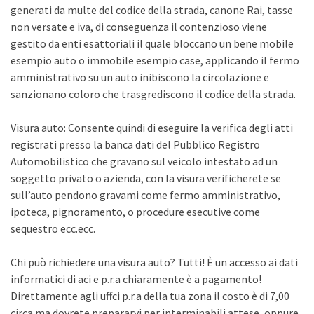
generati da multe del codice della strada, canone Rai, tasse
non versate e iva, di conseguenza il contenzioso viene
gestito da enti esattoriali il quale bloccano un bene mobile
esempio auto o immobile esempio case, applicando il fermo
amministrativo su un auto inibiscono la circolazione e
sanzionano coloro che trasgrediscono il codice della strada.
Visura auto: Consente quindi di eseguire la verifica degli atti
registrati presso la banca dati del Pubblico Registro
Automobilistico che gravano sul veicolo intestato ad un
soggetto privato o azienda, con la visura verificherete se
sull’auto pendono gravami come fermo amministrativo,
ipoteca, pignoramento, o procedure esecutive come
sequestro ecc.ecc.
Chi può richiedere una visura auto? Tutti! È un accesso ai dati
informatici di aci e p.r.a chiaramente è a pagamento!
Direttamente agli uffci p.r.a della tua zona il costo è di 7,00
circa ma dovrete prepararvi per interminabili attese, oppure