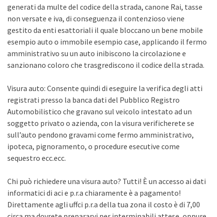
generati da multe del codice della strada, canone Rai, tasse
non versate e iva, di conseguenza il contenzioso viene
gestito da enti esattoriali il quale bloccano un bene mobile
esempio auto o immobile esempio case, applicando il fermo
amministrativo su un auto inibiscono la circolazione e
sanzionano coloro che trasgrediscono il codice della strada.
Visura auto: Consente quindi di eseguire la verifica degli atti
registrati presso la banca dati del Pubblico Registro
Automobilistico che gravano sul veicolo intestato ad un
soggetto privato o azienda, con la visura verificherete se
sull’auto pendono gravami come fermo amministrativo,
ipoteca, pignoramento, o procedure esecutive come
sequestro ecc.ecc.
Chi può richiedere una visura auto? Tutti! È un accesso ai dati
informatici di aci e p.r.a chiaramente è a pagamento!
Direttamente agli uffci p.r.a della tua zona il costo è di 7,00
circa ma dovrete prepararvi per interminabili attese, oppure