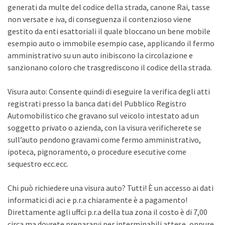
generati da multe del codice della strada, canone Rai, tasse
non versate e iva, di conseguenza il contenzioso viene
gestito da enti esattoriali il quale bloccano un bene mobile
esempio auto o immobile esempio case, applicando il fermo
amministrativo su un auto inibiscono la circolazione e
sanzionano coloro che trasgrediscono il codice della strada.
Visura auto: Consente quindi di eseguire la verifica degli atti
registrati presso la banca dati del Pubblico Registro
Automobilistico che gravano sul veicolo intestato ad un
soggetto privato o azienda, con la visura verificherete se
sull’auto pendono gravami come fermo amministrativo,
ipoteca, pignoramento, o procedure esecutive come
sequestro ecc.ecc.
Chi può richiedere una visura auto? Tutti! È un accesso ai dati
informatici di aci e p.r.a chiaramente è a pagamento!
Direttamente agli uffci p.r.a della tua zona il costo è di 7,00
circa ma dovrete prepararvi per interminabili attese, oppure