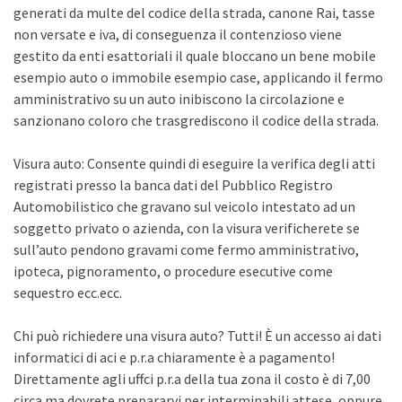
generati da multe del codice della strada, canone Rai, tasse
non versate e iva, di conseguenza il contenzioso viene
gestito da enti esattoriali il quale bloccano un bene mobile
esempio auto o immobile esempio case, applicando il fermo
amministrativo su un auto inibiscono la circolazione e
sanzionano coloro che trasgrediscono il codice della strada.
Visura auto: Consente quindi di eseguire la verifica degli atti
registrati presso la banca dati del Pubblico Registro
Automobilistico che gravano sul veicolo intestato ad un
soggetto privato o azienda, con la visura verificherete se
sull’auto pendono gravami come fermo amministrativo,
ipoteca, pignoramento, o procedure esecutive come
sequestro ecc.ecc.
Chi può richiedere una visura auto? Tutti! È un accesso ai dati
informatici di aci e p.r.a chiaramente è a pagamento!
Direttamente agli uffci p.r.a della tua zona il costo è di 7,00
circa ma dovrete prepararvi per interminabili attese, oppure