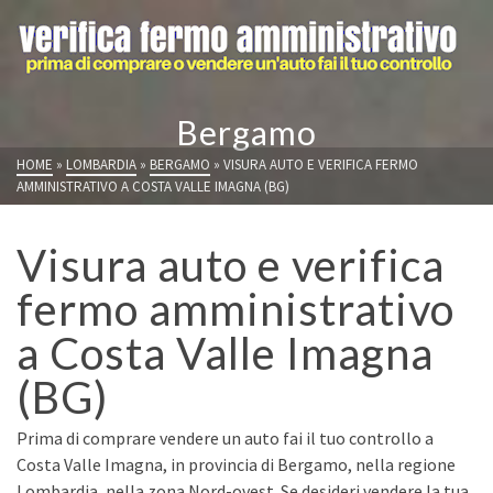
Bergamo
HOME
»
LOMBARDIA
»
BERGAMO
»
VISURA AUTO E VERIFICA FERMO
AMMINISTRATIVO A COSTA VALLE IMAGNA (BG)
Visura auto e verifica
fermo amministrativo
a Costa Valle Imagna
(BG)
Prima di comprare vendere un auto fai il tuo controllo a
Costa Valle Imagna, in provincia di Bergamo, nella regione
Lombardia, nella zona Nord-ovest. Se desideri vendere la tua