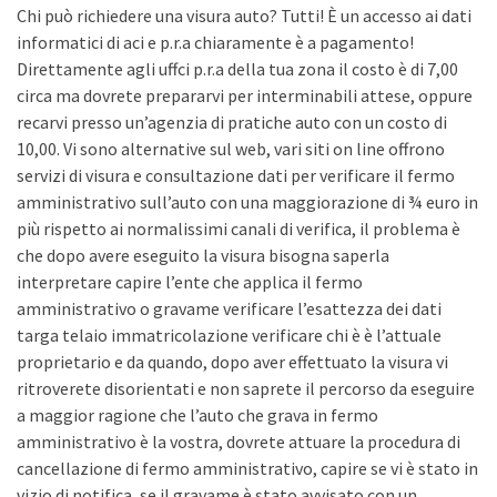
Chi può richiedere una visura auto? Tutti! È un accesso ai dati
informatici di aci e p.r.a chiaramente è a pagamento!
Direttamente agli uffci p.r.a della tua zona il costo è di 7,00
circa ma dovrete prepararvi per interminabili attese, oppure
recarvi presso un’agenzia di pratiche auto con un costo di
10,00. Vi sono alternative sul web, vari siti on line offrono
servizi di visura e consultazione dati per verificare il fermo
amministrativo sull’auto con una maggiorazione di ¾ euro in
più rispetto ai normalissimi canali di verifica, il problema è
che dopo avere eseguito la visura bisogna saperla
interpretare capire l’ente che applica il fermo
amministrativo o gravame verificare l’esattezza dei dati
targa telaio immatricolazione verificare chi è è l’attuale
proprietario e da quando, dopo aver effettuato la visura vi
ritroverete disorientati e non saprete il percorso da eseguire
a maggior ragione che l’auto che grava in fermo
amministrativo è la vostra, dovrete attuare la procedura di
cancellazione di fermo amministrativo, capire se vi è stato in
vizio di notifica, se il gravame è stato avvisato con un