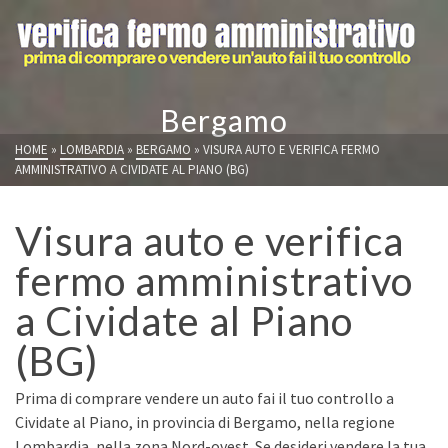
Bergamo
HOME
»
LOMBARDIA
»
BERGAMO
»
VISURA AUTO E VERIFICA FERMO
AMMINISTRATIVO A CIVIDATE AL PIANO (BG)
Visura auto e verifica
fermo amministrativo
a Cividate al Piano
(BG)
Prima di comprare vendere un auto fai il tuo controllo a
Cividate al Piano, in provincia di Bergamo, nella regione
Lombardia, nella zona Nord-ovest. Se desideri vendere la tua