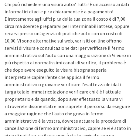
Chi può richiedere una visura auto? Tutti! È un accesso ai dati
informatici di aci e p.r.a chiaramente è a pagamento!
Direttamente agli uffci p.r.a della tua zona il costo è di 7,00
circa ma dovrete prepararvi per interminabili attese, oppure
recarvi presso un’agenzia di pratiche auto con un costo di
10,00. Vi sono alternative sul web, vari siti on line offrono
servizi di visura e consultazione dati per verificare il fermo
amministrativo sull’auto con una maggiorazione di ¾ euro in
più rispetto ai normalissimi canali di verifica, il problema è
che dopo avere eseguito la visura bisogna saperla
interpretare capire l’ente che applica il fermo
amministrativo o gravame verificare l’esattezza dei dati
targa telaio immatricolazione verificare chi è è l’attuale
proprietario e da quando, dopo aver effettuato la visura vi
ritroverete disorientati e non saprete il percorso da eseguire
a maggior ragione che l’auto che grava in fermo
amministrativo è la vostra, dovrete attuare la procedura di
cancellazione di fermo amministrativo, capire se vi è stato in
vizio di notifica, se il gravame è stato avvisato con un