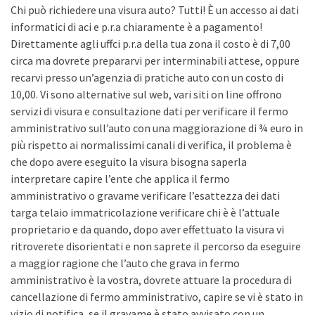
Chi può richiedere una visura auto? Tutti! È un accesso ai dati
informatici di aci e p.r.a chiaramente è a pagamento!
Direttamente agli uffci p.r.a della tua zona il costo è di 7,00
circa ma dovrete prepararvi per interminabili attese, oppure
recarvi presso un’agenzia di pratiche auto con un costo di
10,00. Vi sono alternative sul web, vari siti on line offrono
servizi di visura e consultazione dati per verificare il fermo
amministrativo sull’auto con una maggiorazione di ¾ euro in
più rispetto ai normalissimi canali di verifica, il problema è
che dopo avere eseguito la visura bisogna saperla
interpretare capire l’ente che applica il fermo
amministrativo o gravame verificare l’esattezza dei dati
targa telaio immatricolazione verificare chi è è l’attuale
proprietario e da quando, dopo aver effettuato la visura vi
ritroverete disorientati e non saprete il percorso da eseguire
a maggior ragione che l’auto che grava in fermo
amministrativo è la vostra, dovrete attuare la procedura di
cancellazione di fermo amministrativo, capire se vi è stato in
vizio di notifica, se il gravame è stato avvisato con un