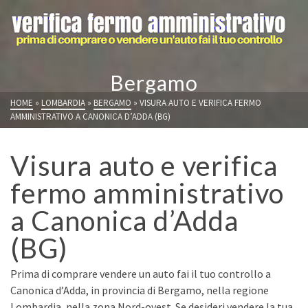
Bergamo
HOME
»
LOMBARDIA
»
BERGAMO
»
VISURA AUTO E VERIFICA FERMO
AMMINISTRATIVO A CANONICA D’ADDA (BG)
Visura auto e verifica
fermo amministrativo
a Canonica d’Adda
(BG)
Prima di comprare vendere un auto fai il tuo controllo a
Canonica d’Adda, in provincia di Bergamo, nella regione
Lombardia, nella zona Nord-ovest. Se desideri vendere la tua