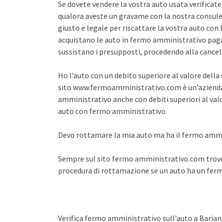
Se dovete vendere la vostra auto usata verifica
qualora aveste un gravame con la nostra consule
giusto e legale per riscattare la vostra auto co
acquistano le auto in fermo amministrativo pagan
sussistano i presupposti, procedendo alla cance
Ho l’auto con un debito superiore al valore dell
sito www.fermoamministrativo.com è un’azienda 
amministrativo anche con debiti superiori al val
auto con fermo amministrativo.
Devo rottamare la mia auto ma ha il fermo amm
Sempre sul sito fermo amministrativo.com trover
procedura di rottamazione se un auto ha un fe
Verifica fermo amministrativo sull’auto a Baria