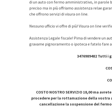
di un auto con fermo amministrativo, in parole br
preciso ma in più offriamo assistenza relae garant
che offrono servizi di visura on line.
Nessuno ufficio vi offre di più! Visura on line ve
Assistenza Legale fiscale! Pima di vendere un au
gravame pignoramento o ipoteca e fatelo fare a 
3476989482 Tutti i 
COS
CO
COSTO NOSTRO SERVIZIO 18,00 ma avrete vi
procedere per la rottamazione della vostra a
cancellazione la sospensione del ferm