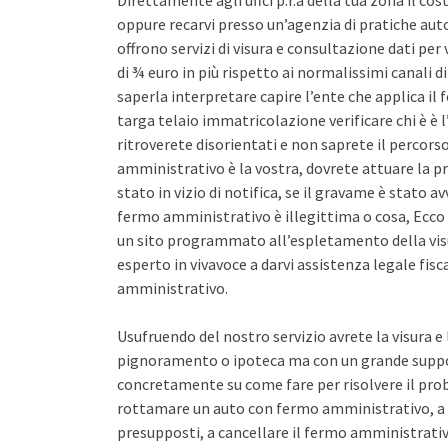
Direttamente agli uffci p.r.a della tua zona il co
oppure recarvi presso un’agenzia di pratiche auto 
offrono servizi di visura e consultazione dati pe
di ¾ euro in più rispetto ai normalissimi canali d
saperla interpretare capire l’ente che applica il
targa telaio immatricolazione verificare chi è è l
ritroverete disorientati e non saprete il percors
amministrativo è la vostra, dovrete attuare la pr
stato in vizio di notifica, se il gravame è stato 
fermo amministrativo è illegittima o cosa, Ecco 
un sito programmato all’espletamento della vis
esperto in vivavoce a darvi assistenza legale fis
amministrativo.
Usufruendo del nostro servizio avrete la visura e
pignoramento o ipoteca ma con un grande support
concretamente su come fare per risolvere il pro
rottamare un auto con fermo amministrativo, a 
presupposti, a cancellare il fermo amministrativo