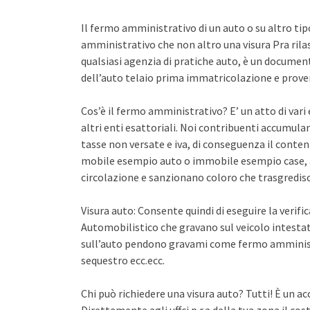
Il fermo amministrativo di un auto o su altro ti
amministrativo che non altro una visura Pra rila
qualsiasi agenzia di pratiche auto, è un documento 
dell’auto telaio prima immatricolazione e proven
Cos’è il fermo amministrativo? E’ un atto di var
altri enti esattoriali. Noi contribuenti accumula
tasse non versate e iva, di conseguenza il conten
mobile esempio auto o immobile esempio case, a
circolazione e sanzionano coloro che trasgredisco
Visura auto: Consente quindi di eseguire la verifi
Automobilistico che gravano sul veicolo intestato
sull’auto pendono gravami come fermo amminist
sequestro ecc.ecc.
Chi può richiedere una visura auto? Tutti! È un ac