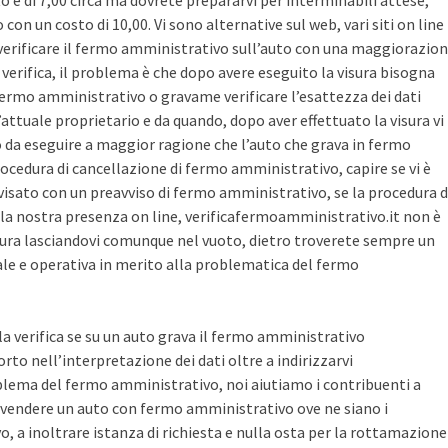
sto è di 7,00 circa ma dovrete prepararvi per interminabili attese,
con un costo di 10,00. Vi sono alternative sul web, vari siti on line
r verificare il fermo amministrativo sull’auto con una maggiorazio
i verifica, il problema è che dopo avere eseguito la visura bisogna
 fermo amministrativo o gravame verificare l’esattezza dei dati
’attuale proprietario e da quando, dopo aver effettuato la visura vi
o da eseguire a maggior ragione che l’auto che grava in fermo
ocedura di cancellazione di fermo amministrativo, capire se vi è
avvisato con un preavviso di fermo amministrativo, se la procedura d
la nostra presenza on line, verificafermoamministrativo.it non è
ura lasciandovi comunque nel vuoto, dietro troverete sempre un
cale e operativa in merito alla problematica del fermo
 la verifica se su un auto grava il fermo amministrativo
o nell’interpretazione dei dati oltre a indirizzarvi
blema del fermo amministrativo, noi aiutiamo i contribuenti a
vendere un auto con fermo amministrativo ove ne siano i
, a inoltrare istanza di richiesta e nulla osta per la rottamazione