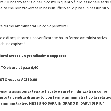
evi il nostro servizio ha un costo in quanto è professionale serio 
ita che non troverete in nessun ufficio aci o p.r.a e in nessun sito
rifica fermo amministrativo con operatore!
to o di acquistarne una verificate se ha un fermo amministrativo
chi ne capisce!
giorni avrete un grandissimo supporto
TO visura al p.r.a 6,60
STO vusura ACI 10,00
sura assistenza legale fiscale e sarete indirizzati su come
uto la vendita di un auto con fermo amministrativo la relativ
o amministrativo NESSUNO SARA’IN GRADO DI DARVI DI PIU’