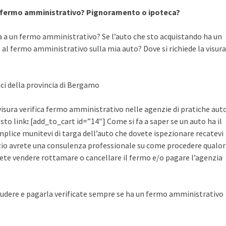
a fermo amministrativo? Pignoramento o ipoteca?
a a un fermo amministrativo? Se l’auto che sto acquistando ha un
al fermo amministrativo sulla mia auto? Dove si richiede la visura
aci della provincia di Bergamo
 visura verifica fermo amministrativo nelle agenzie di pratiche aut
esto link
:
[add_to_cart id=”14″] Come si fa a saper se un auto ha il
plice munitevi di targa dell’auto che dovete ispezionare recatevi
rvizio avrete una consulenza professionale su come procedere qualo
ete vendere rottamare o cancellare il fermo e/o pagare l’agenzia
udere e pagarla verificate sempre se ha un fermo amministrativo