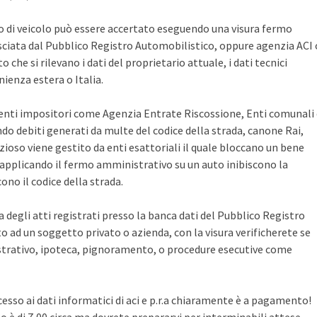
po di veicolo può essere accertato eseguendo una visura fermo
sciata dal Pubblico Registro Automobilistico, oppure agenzia ACI 
che si rilevano i dati del proprietario attuale, i dati tecnici
ienza estera o Italia.
i enti impositori come Agenzia Entrate Riscossione, Enti comunali
ndo debiti generati da multe del codice della strada, canone Rai,
zioso viene gestito da enti esattoriali il quale bloccano un bene
pplicando il fermo amministrativo su un auto inibiscono la
no il codice della strada.
ca degli atti registrati presso la banca dati del Pubblico Registro
 ad un soggetto privato o azienda, con la visura verificherete se
rativo, ipoteca, pignoramento, o procedure esecutive come
cesso ai dati informatici di aci e p.r.a chiaramente è a pagamento!