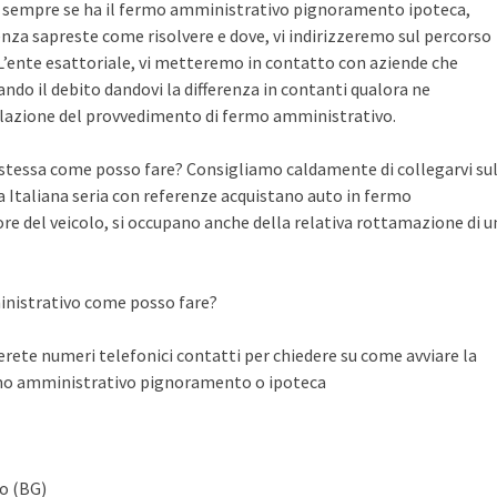
te sempre se ha il fermo amministrativo pignoramento ipoteca,
nza sapreste come risolvere e dove, vi indirizzeremo sul percorso
n L’ente esattoriale, vi metteremo in contatto con aziende che
do il debito dandovi la differenza in contanti qualora ne
llazione del provvedimento di fermo amministrativo.
a stessa come posso fare? Consigliamo caldamente di collegarvi su
Italiana seria con referenze acquistano auto in fermo
ore del veicolo, si occupano anche della relativa rottamazione di u
inistrativo come posso fare?
ete numeri telefonici contatti per chiedere su come avviare la
rmo amministrativo pignoramento o ipoteca
no (BG)