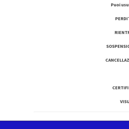
Puoi usuf
PERDI
RIENT
SOSPENSI
CANCELLAZ
CERTIF
VIS