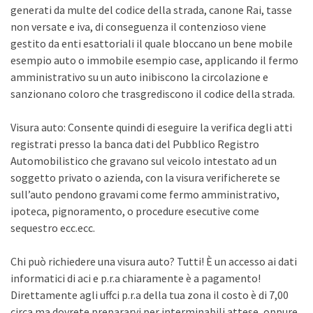
generati da multe del codice della strada, canone Rai, tasse
non versate e iva, di conseguenza il contenzioso viene
gestito da enti esattoriali il quale bloccano un bene mobile
esempio auto o immobile esempio case, applicando il fermo
amministrativo su un auto inibiscono la circolazione e
sanzionano coloro che trasgrediscono il codice della strada.
Visura auto: Consente quindi di eseguire la verifica degli atti
registrati presso la banca dati del Pubblico Registro
Automobilistico che gravano sul veicolo intestato ad un
soggetto privato o azienda, con la visura verificherete se
sull’auto pendono gravami come fermo amministrativo,
ipoteca, pignoramento, o procedure esecutive come
sequestro ecc.ecc.
Chi può richiedere una visura auto? Tutti! È un accesso ai dati
informatici di aci e p.r.a chiaramente è a pagamento!
Direttamente agli uffci p.r.a della tua zona il costo è di 7,00
circa ma dovrete prepararvi per interminabili attese, oppure