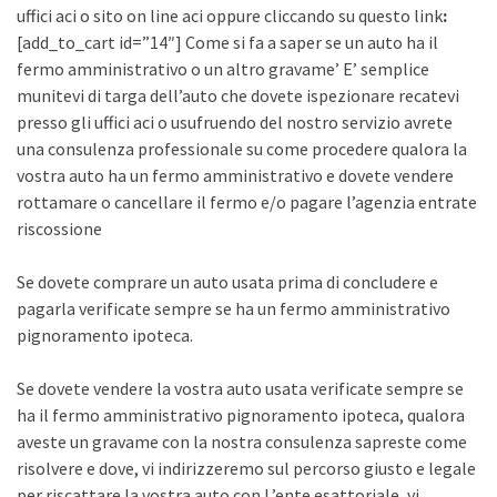
uffici aci o sito on line aci oppure cliccando su questo link
:
[add_to_cart id=”14″] Come si fa a saper se un auto ha il
fermo amministrativo o un altro gravame’ E’ semplice
munitevi di targa dell’auto che dovete ispezionare recatevi
presso gli uffici aci o usufruendo del nostro servizio avrete
una consulenza professionale su come procedere qualora la
vostra auto ha un fermo amministrativo e dovete vendere
rottamare o cancellare il fermo e/o pagare l’agenzia entrate
riscossione
Se dovete comprare un auto usata prima di concludere e
pagarla verificate sempre se ha un fermo amministrativo
pignoramento ipoteca.
Se dovete vendere la vostra auto usata verificate sempre se
ha il fermo amministrativo pignoramento ipoteca, qualora
aveste un gravame con la nostra consulenza sapreste come
risolvere e dove, vi indirizzeremo sul percorso giusto e legale
per riscattare la vostra auto con L’ente esattoriale, vi