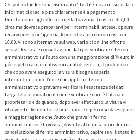
Chi può richiedere una visura auto? Tutti! È un accesso ai dati
informatici di aci e p.r.a chiaramente è a pagamento!
Direttamente agli uffci p.r.a della tua zona il costo è di 7,00
circa ma dovrete prepararvi per interminabili attese, oppure
recarvi presso un’agenzia di pratiche auto con un costo di
10,00. Vi sono alternative sul web, vari siti on line offrono
servizi di visura e consultazione dati per verificare il fermo
amministrativo sull’auto con una maggiorazione di ¾ euro in
più rispetto ai normalissimi canali di verifica, il problema è
che dopo avere eseguito la visura bisogna saperla
interpretare capire l’ente che applica il fermo
amministrativo o gravame verificare l’esattezza dei dati
targa telaio immatricolazione verificare chi è è l’attuale
proprietario e da quando, dopo aver effettuato la visura vi
ritroverete disorientati e non saprete il percorso da eseguire
a maggior ragione che l’auto che grava in fermo
amministrativo è la vostra, dovrete attuare la procedura di
cancellazione di fermo amministrativo, capire se vi è stato in
vizio di notifica, se il gravame è stato avvisato con un