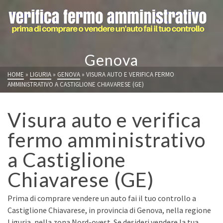
Genova
HOME
»
LIGURIA
»
GENOVA
»
VISURA AUTO E VERIFICA FERMO
AMMINISTRATIVO A CASTIGLIONE CHIAVARESE (GE)
Visura auto e verifica
fermo amministrativo
a Castiglione
Chiavarese (GE)
Prima di comprare vendere un auto fai il tuo controllo a
Castiglione Chiavarese, in provincia di Genova, nella regione
Liguria, nella zona Nord-ovest. Se desideri vendere la tua