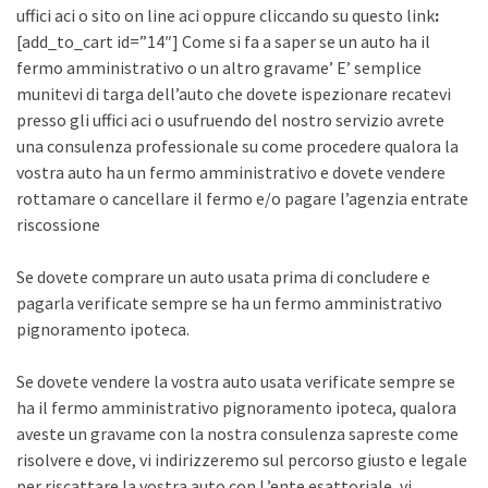
uffici aci o sito on line aci oppure cliccando su questo link
:
[add_to_cart id=”14″] Come si fa a saper se un auto ha il
fermo amministrativo o un altro gravame’ E’ semplice
munitevi di targa dell’auto che dovete ispezionare recatevi
presso gli uffici aci o usufruendo del nostro servizio avrete
una consulenza professionale su come procedere qualora la
vostra auto ha un fermo amministrativo e dovete vendere
rottamare o cancellare il fermo e/o pagare l’agenzia entrate
riscossione
Se dovete comprare un auto usata prima di concludere e
pagarla verificate sempre se ha un fermo amministrativo
pignoramento ipoteca.
Se dovete vendere la vostra auto usata verificate sempre se
ha il fermo amministrativo pignoramento ipoteca, qualora
aveste un gravame con la nostra consulenza sapreste come
risolvere e dove, vi indirizzeremo sul percorso giusto e legale
per riscattare la vostra auto con L’ente esattoriale, vi