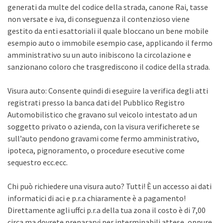
generati da multe del codice della strada, canone Rai, tasse
non versate e iva, di conseguenza il contenzioso viene
gestito da enti esattoriali il quale bloccano un bene mobile
esempio auto o immobile esempio case, applicando il fermo
amministrativo su un auto inibiscono la circolazione e
sanzionano coloro che trasgrediscono il codice della strada.
Visura auto: Consente quindi di eseguire la verifica degli atti
registrati presso la banca dati del Pubblico Registro
Automobilistico che gravano sul veicolo intestato ad un
soggetto privato o azienda, con la visura verificherete se
sull’auto pendono gravami come fermo amministrativo,
ipoteca, pignoramento, o procedure esecutive come
sequestro ecc.ecc.
Chi può richiedere una visura auto? Tutti! È un accesso ai dati
informatici di aci e p.r.a chiaramente è a pagamento!
Direttamente agli uffci p.r.a della tua zona il costo è di 7,00
circa ma dovrete prepararvi per interminabili attese, oppure