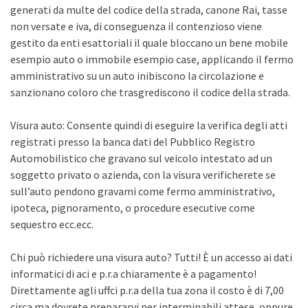
generati da multe del codice della strada, canone Rai, tasse
non versate e iva, di conseguenza il contenzioso viene
gestito da enti esattoriali il quale bloccano un bene mobile
esempio auto o immobile esempio case, applicando il fermo
amministrativo su un auto inibiscono la circolazione e
sanzionano coloro che trasgrediscono il codice della strada.
Visura auto: Consente quindi di eseguire la verifica degli atti
registrati presso la banca dati del Pubblico Registro
Automobilistico che gravano sul veicolo intestato ad un
soggetto privato o azienda, con la visura verificherete se
sull’auto pendono gravami come fermo amministrativo,
ipoteca, pignoramento, o procedure esecutive come
sequestro ecc.ecc.
Chi può richiedere una visura auto? Tutti! È un accesso ai dati
informatici di aci e p.r.a chiaramente è a pagamento!
Direttamente agli uffci p.r.a della tua zona il costo è di 7,00
circa ma dovrete prepararvi per interminabili attese, oppure