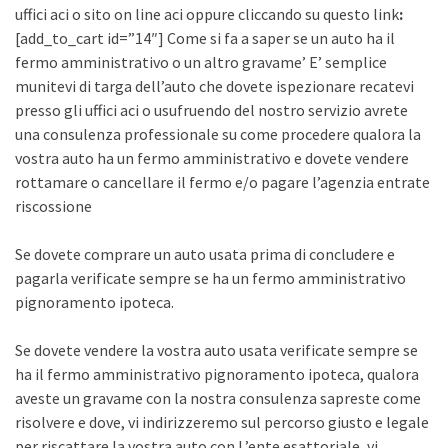
uffici aci o sito on line aci oppure cliccando su questo link
:
[add_to_cart id=”14″] Come si fa a saper se un auto ha il
fermo amministrativo o un altro gravame’ E’ semplice
munitevi di targa dell’auto che dovete ispezionare recatevi
presso gli uffici aci o usufruendo del nostro servizio avrete
una consulenza professionale su come procedere qualora la
vostra auto ha un fermo amministrativo e dovete vendere
rottamare o cancellare il fermo e/o pagare l’agenzia entrate
riscossione
Se dovete comprare un auto usata prima di concludere e
pagarla verificate sempre se ha un fermo amministrativo
pignoramento ipoteca.
Se dovete vendere la vostra auto usata verificate sempre se
ha il fermo amministrativo pignoramento ipoteca, qualora
aveste un gravame con la nostra consulenza sapreste come
risolvere e dove, vi indirizzeremo sul percorso giusto e legale
per riscattare la vostra auto con L’ente esattoriale, vi