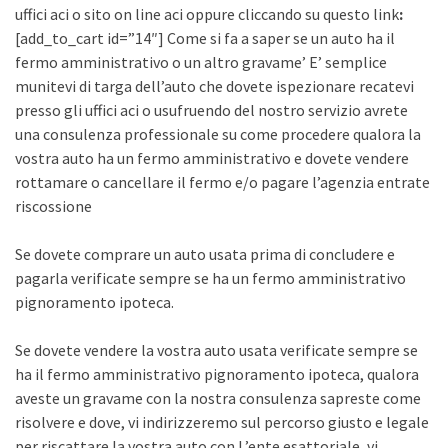
uffici aci o sito on line aci oppure cliccando su questo link
:
[add_to_cart id=”14″] Come si fa a saper se un auto ha il
fermo amministrativo o un altro gravame’ E’ semplice
munitevi di targa dell’auto che dovete ispezionare recatevi
presso gli uffici aci o usufruendo del nostro servizio avrete
una consulenza professionale su come procedere qualora la
vostra auto ha un fermo amministrativo e dovete vendere
rottamare o cancellare il fermo e/o pagare l’agenzia entrate
riscossione
Se dovete comprare un auto usata prima di concludere e
pagarla verificate sempre se ha un fermo amministrativo
pignoramento ipoteca.
Se dovete vendere la vostra auto usata verificate sempre se
ha il fermo amministrativo pignoramento ipoteca, qualora
aveste un gravame con la nostra consulenza sapreste come
risolvere e dove, vi indirizzeremo sul percorso giusto e legale
per riscattare la vostra auto con L’ente esattoriale, vi