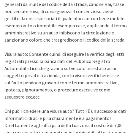
generati da multe del codice della strada, canone Rai, tasse
non versate e iva, di conseguenza il contenzioso viene
gestito da enti esattoriali il quale bloccano un bene mobile
esempio auto o immobile esempio case, applicando il fermo
amministrativo su un auto inibiscono la circolazione e
sanzionano coloro che trasgrediscono il codice della strada.
Visura auto: Consente quindi di eseguire la verifica degli atti
registrati presso la banca dati del Pubblico Registro
Automobilistico che gravano sul veicolo intestato ad un
soggetto privato o azienda, con la visura verificherete se
sull’auto pendono gravami come fermo amministrativo,
ipoteca, pignoramento, o procedure esecutive come
sequestro ecc.ecc.
Chi può richiedere una visura auto? Tutti! È un accesso ai dati
informatici di aci e p.r.a chiaramente è a pagamento!
Direttamente agli uffci p.r.a della tua zona il costo è di 7,00
circa ma dovrete prepararvi per interminabili attese, oppure