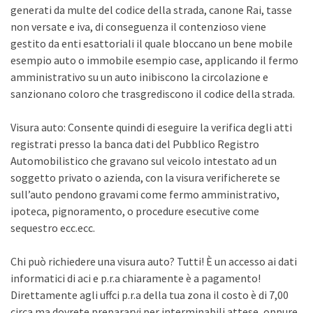
generati da multe del codice della strada, canone Rai, tasse
non versate e iva, di conseguenza il contenzioso viene
gestito da enti esattoriali il quale bloccano un bene mobile
esempio auto o immobile esempio case, applicando il fermo
amministrativo su un auto inibiscono la circolazione e
sanzionano coloro che trasgrediscono il codice della strada.
Visura auto: Consente quindi di eseguire la verifica degli atti
registrati presso la banca dati del Pubblico Registro
Automobilistico che gravano sul veicolo intestato ad un
soggetto privato o azienda, con la visura verificherete se
sull’auto pendono gravami come fermo amministrativo,
ipoteca, pignoramento, o procedure esecutive come
sequestro ecc.ecc.
Chi può richiedere una visura auto? Tutti! È un accesso ai dati
informatici di aci e p.r.a chiaramente è a pagamento!
Direttamente agli uffci p.r.a della tua zona il costo è di 7,00
circa ma dovrete prepararvi per interminabili attese, oppure