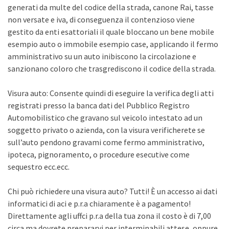
generati da multe del codice della strada, canone Rai, tasse
non versate e iva, di conseguenza il contenzioso viene
gestito da enti esattoriali il quale bloccano un bene mobile
esempio auto o immobile esempio case, applicando il fermo
amministrativo su un auto inibiscono la circolazione e
sanzionano coloro che trasgrediscono il codice della strada.
Visura auto: Consente quindi di eseguire la verifica degli atti
registrati presso la banca dati del Pubblico Registro
Automobilistico che gravano sul veicolo intestato ad un
soggetto privato o azienda, con la visura verificherete se
sull’auto pendono gravami come fermo amministrativo,
ipoteca, pignoramento, o procedure esecutive come
sequestro ecc.ecc.
Chi può richiedere una visura auto? Tutti! È un accesso ai dati
informatici di aci e p.r.a chiaramente è a pagamento!
Direttamente agli uffci p.r.a della tua zona il costo è di 7,00
circa ma dovrete prepararvi per interminabili attese, oppure