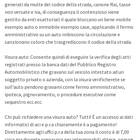
generati da multe del codice della strada, canone Rai, tasse
non versate e iva, di conseguenza il contenzioso viene
gestito da enti esattoriali il quale bloccano un bene mobile
esempio auto o immobile esempio case, applicando il fermo
amministrativo su un auto inibiscono la circolazione e
sanzionano coloro che trasgrediscono il codice della strada.
Visura auto: Consente quindi di eseguire la verifica degli atti
registrati presso la banca dati del Pubblico Registro
Automobilistico che gravano sul veicolo intestato ad un
soggetto privato o azienda, con la visura verificherete se
sull’auto pendono gravami come fermo amministrativo,
ipoteca, pignoramento, o procedure esecutive come
sequestro ecc.ecc.
Chi può richiedere una visura auto? Tutti! È un accesso ai dati
informatici di aci e p.r.a chiaramente è a pagamento!
Direttamente agli uffci p.r.a della tua zona il costo è di 7,00
circa ma dovrete prepararvi per interminabili attese, oppure