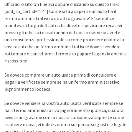
uffici aci o sito on line aci oppure cliccando su questo link
:
[add_to_cart id=”14″] Come si fa a saper se un auto ha il
fermo amministrativo o un altro gravame’ E’ semplice
munitevi di targa dell’auto che dovete ispezionare recatevi
presso gli uffici aci o usufruendo del nostro servizio avrete
una consulenza professionale su come procedere qualora la
vostra auto ha un fermo amministrativo e dovete vendere
rottamare o cancellare il fermo e/o pagare l’agenzia entrate
riscossione
Se dovete comprare un auto usata prima di concludere e
pagarla verificate sempre se ha un fermo amministrativo
pignoramento ipoteca.
Se dovete vendere la vostra auto usata verificate sempre se
ha il fermo amministrativo pignoramento ipoteca, qualora
aveste un gravame con la nostra consulenza sapreste come
risolvere e dove, vi indirizzeremo sul percorso giusto e legale
per riscattare la vostra auto con L’ente esattoriale, vi