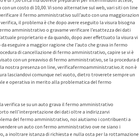
sto è di 7,00 circa ma dovrete prepararvi per interminabili attese,
con un costo di 10,00. Vi sono alternative sul web, vari siti on line
r verificare il fermo amministrativo sull’auto con una maggiorazio
i verifica, il problema è che dopo avere eseguito la visura bisogna
 fermo amministrativo o gravame verificare l’esattezza dei dati
’attuale proprietario e da quando, dopo aver effettuato la visura vi
o da eseguire a maggior ragione che l’auto che grava in fermo
ocedura di cancellazione di fermo amministrativo, capire se vi è
avvisato con un preavviso di fermo amministrativo, se la procedura d
la nostra presenza on line, verificafermoamministrativo.it non è
ura lasciandovi comunque nel vuoto, dietro troverete sempre un
cale e operativa in merito alla problematica del fermo
 la verifica se su un auto grava il fermo amministrativo
o nell’interpretazione dei dati oltre a indirizzarvi
blema del fermo amministrativo, noi aiutiamo i contribuenti a
vendere un auto con fermo amministrativo ove ne siano i
, a inoltrare istanza di richiesta e nulla osta per la rottamazione