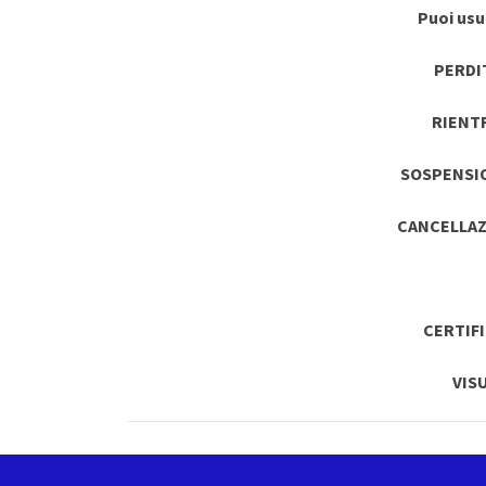
Puoi usuf
PERDI
RIENT
SOSPENSI
CANCELLAZ
CERTIF
VIS