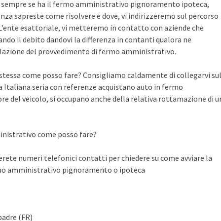
te sempre se ha il fermo amministrativo pignoramento ipoteca,
nza sapreste come risolvere e dove, vi indirizzeremo sul percorso
n L’ente esattoriale, vi metteremo in contatto con aziende che
do il debito dandovi la differenza in contanti qualora ne
llazione del provvedimento di fermo amministrativo.
a stessa come posso fare? Consigliamo caldamente di collegarvi su
Italiana seria con referenze acquistano auto in fermo
ore del veicolo, si occupano anche della relativa rottamazione di u
inistrativo come posso fare?
ete numeri telefonici contatti per chiedere su come avviare la
rmo amministrativo pignoramento o ipoteca
padre (FR)