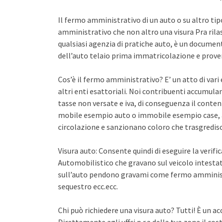
Il fermo amministrativo di un auto o su altro ti
amministrativo che non altro una visura Pra rila
qualsiasi agenzia di pratiche auto, è un documento 
dell’auto telaio prima immatricolazione e proven
Cos’è il fermo amministrativo? E’ un atto di var
altri enti esattoriali. Noi contribuenti accumula
tasse non versate e iva, di conseguenza il conten
mobile esempio auto o immobile esempio case, a
circolazione e sanzionano coloro che trasgredisco
Visura auto: Consente quindi di eseguire la verifi
Automobilistico che gravano sul veicolo intestato
sull’auto pendono gravami come fermo amminist
sequestro ecc.ecc.
Chi può richiedere una visura auto? Tutti! È un ac