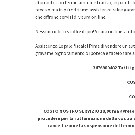
di un auto con fermo amministrativo, in parole br
preciso ma in più offriamo assistenza relae garant
che offrono servizi di visura on line.
Nessuno ufficio vi offre di più! Visura on line ve
Assistenza Legale fiscale! Pima di vendere un au
gravame pignoramento o ipoteca e fatelo fare a 
3476989482 Tutti i 
COS
CO
COSTO NOSTRO SERVIZIO 18,00 ma avrete vi
procedere per la rottamazione della vostra a
cancellazione la sospensione del ferm