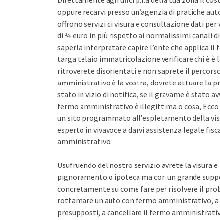
Direttamente agli uffci p.r.a della tua zona il co
oppure recarvi presso un’agenzia di pratiche auto 
offrono servizi di visura e consultazione dati pe
di ¾ euro in più rispetto ai normalissimi canali d
saperla interpretare capire l’ente che applica il
targa telaio immatricolazione verificare chi è è l
ritroverete disorientati e non saprete il percors
amministrativo è la vostra, dovrete attuare la pr
stato in vizio di notifica, se il gravame è stato 
fermo amministrativo è illegittima o cosa, Ecco 
un sito programmato all’espletamento della vis
esperto in vivavoce a darvi assistenza legale fis
amministrativo.
Usufruendo del nostro servizio avrete la visura e
pignoramento o ipoteca ma con un grande support
concretamente su come fare per risolvere il pro
rottamare un auto con fermo amministrativo, a 
presupposti, a cancellare il fermo amministrativo