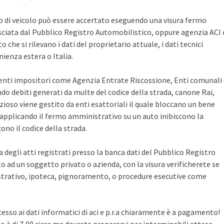
po di veicolo può essere accertato eseguendo una visura fermo
sciata dal Pubblico Registro Automobilistico, oppure agenzia ACI 
che si rilevano i dati del proprietario attuale, i dati tecnici
ienza estera o Italia.
i enti impositori come Agenzia Entrate Riscossione, Enti comunali
ndo debiti generati da multe del codice della strada, canone Rai,
zioso viene gestito da enti esattoriali il quale bloccano un bene
pplicando il fermo amministrativo su un auto inibiscono la
no il codice della strada.
ca degli atti registrati presso la banca dati del Pubblico Registro
 ad un soggetto privato o azienda, con la visura verificherete se
rativo, ipoteca, pignoramento, o procedure esecutive come
cesso ai dati informatici di aci e p.r.a chiaramente è a pagamento!