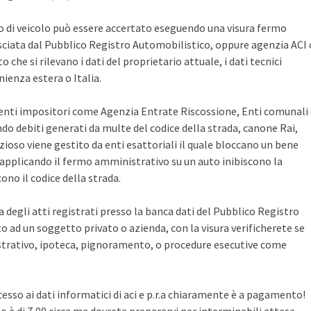
po di veicolo può essere accertato eseguendo una visura fermo
sciata dal Pubblico Registro Automobilistico, oppure agenzia ACI 
che si rilevano i dati del proprietario attuale, i dati tecnici
ienza estera o Italia.
i enti impositori come Agenzia Entrate Riscossione, Enti comunali
ndo debiti generati da multe del codice della strada, canone Rai,
zioso viene gestito da enti esattoriali il quale bloccano un bene
pplicando il fermo amministrativo su un auto inibiscono la
no il codice della strada.
ca degli atti registrati presso la banca dati del Pubblico Registro
 ad un soggetto privato o azienda, con la visura verificherete se
rativo, ipoteca, pignoramento, o procedure esecutive come
cesso ai dati informatici di aci e p.r.a chiaramente è a pagamento!