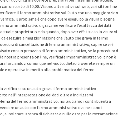
sto è di 7,00 circa ma dovrete prepararvi per interminabili attese,
con un costo di 10,00. Vi sono alternative sul web, vari siti on line
r verificare il fermo amministrativo sull’auto con una maggiorazio
i verifica, il problema è che dopo avere eseguito la visura bisogna
 fermo amministrativo o gravame verificare l’esattezza dei dati
’attuale proprietario e da quando, dopo aver effettuato la visura vi
o da eseguire a maggior ragione che l’auto che grava in fermo
ocedura di cancellazione di fermo amministrativo, capire se vi è
avvisato con un preavviso di fermo amministrativo, se la procedura d
la nostra presenza on line, verificafermoamministrativo.it non è
ura lasciandovi comunque nel vuoto, dietro troverete sempre un
cale e operativa in merito alla problematica del fermo
 la verifica se su un auto grava il fermo amministrativo
o nell’interpretazione dei dati oltre a indirizzarvi
blema del fermo amministrativo, noi aiutiamo i contribuenti a
vendere un auto con fermo amministrativo ove ne siano i
, a inoltrare istanza di richiesta e nulla osta per la rottamazione