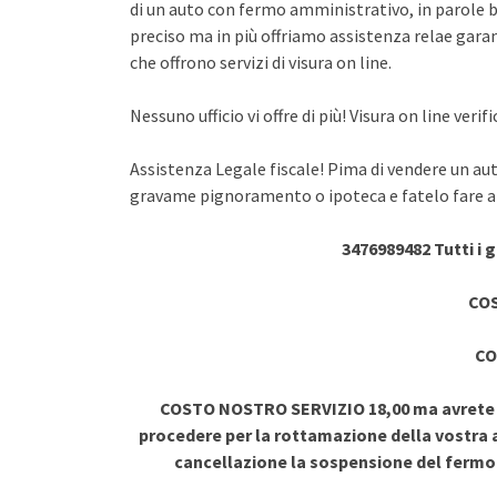
di un auto con fermo amministrativo, in parole br
preciso ma in più offriamo assistenza relae garant
che offrono servizi di visura on line.
Nessuno ufficio vi offre di più! Visura on line ve
Assistenza Legale fiscale! Pima di vendere un au
gravame pignoramento o ipoteca e fatelo fare a 
3476989482 Tutti i 
COS
CO
COSTO NOSTRO SERVIZIO 18,00 ma avrete vi
procedere per la rottamazione della vostra a
cancellazione la sospensione del ferm