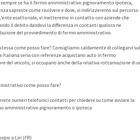
te sempre se ha il fermo amministrativo pignoramento ipoteca,
nza sapreste come risolvere e dove, vi indirizzeremo sul percorso
n L’ente esattoriale, vi metteremo in contatto con aziende che
do il debito dandovi la differenza in contanti qualora ne
llazione del provvedimento di fermo amministrativo.
a stessa come posso fare? Consigliamo caldamente di collegarvi su
Italiana seria con referenze acquistano auto in fermo
ore del veicolo, si occupano anche della relativa rottamazione di u
inistrativo come posso fare?
ete numeri telefonici contatti per chiedere su come avviare la
rmo amministrativo pignoramento o ipoteca
rgio a Liri (FR)