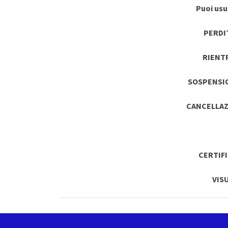
Puoi usuf
PERDI
RIENT
SOSPENSI
CANCELLAZ
CERTIF
VIS