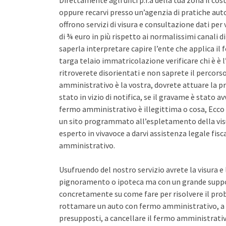
Direttamente agli uffci p.r.a della tua zona il co
oppure recarvi presso un’agenzia di pratiche auto 
offrono servizi di visura e consultazione dati pe
di ¾ euro in più rispetto ai normalissimi canali d
saperla interpretare capire l’ente che applica il
targa telaio immatricolazione verificare chi è è l
ritroverete disorientati e non saprete il percors
amministrativo è la vostra, dovrete attuare la pr
stato in vizio di notifica, se il gravame è stato 
fermo amministrativo è illegittima o cosa, Ecco 
un sito programmato all’espletamento della vis
esperto in vivavoce a darvi assistenza legale fis
amministrativo.
Usufruendo del nostro servizio avrete la visura e
pignoramento o ipoteca ma con un grande support
concretamente su come fare per risolvere il pro
rottamare un auto con fermo amministrativo, a 
presupposti, a cancellare il fermo amministrativo