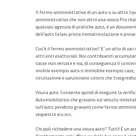
Il fermo amministrativo di un auto o su altro ti
amministrativo che non altro una visura Pra rila
qualsiasi agenzia di pratiche auto, è un documento 
dell’auto telaio prima immatricolazione e proven
Cos’è il fermo amministrativo? E’ un atto di var
altri enti esattoriali. Noi contribuenti accumula
tasse non versate e iva, di conseguenza il conten
mobile esempio auto o immobile esempio case, a
circolazione e sanzionano coloro che trasgredisco
Visura auto: Consente quindi di eseguire la verifi
Automobilistico che gravano sul veicolo intestato
sull’auto pendono gravami come fermo amminist
sequestro ecc.ecc.
Chi può richiedere una visura auto? Tutti! È un ac