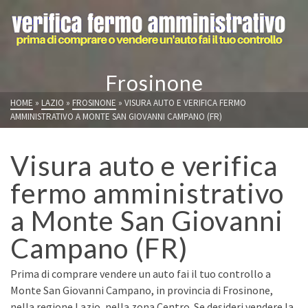
Frosinone
HOME
»
LAZIO
»
FROSINONE
»
VISURA AUTO E VERIFICA FERMO
AMMINISTRATIVO A MONTE SAN GIOVANNI CAMPANO (FR)
Visura auto e verifica
fermo amministrativo
a Monte San Giovanni
Campano (FR)
Prima di comprare vendere un auto fai il tuo controllo a
Monte San Giovanni Campano, in provincia di Frosinone,
nella regione Lazio, nella zona Centro. Se desideri vendere la