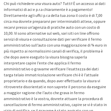
Chi può richiedere una visura auto? Tutti! È un accesso ai dati
informatici di aci e p.r.a chiaramente è a pagamento!
Direttamente agli uffci p.r.a della tua zona il costo è di 7,00
circa ma dovrete prepararvi per interminabili attese, oppure
recarvi presso un’agenzia di pratiche auto con un costo di
10,00. Vi sono alternative sul web, vari siti on line offrono
servizi di visura e consultazione dati per verificare il fermo
amministrativo sull’auto con una maggiorazione di ¾ euro in
più rispetto ai normalissimi canali di verifica, il problema è
che dopo avere eseguito la visura bisogna saperla
interpretare capire l’ente che applica il fermo
amministrativo o gravame verificare l’esattezza dei dati
targa telaio immatricolazione verificare chi è è l’attuale
proprietario e da quando, dopo aver effettuato la visura vi
ritroverete disorientati e non saprete il percorso da eseguire
a maggior ragione che l’auto che grava in fermo
amministrativo è la vostra, dovrete attuare la procedura di
cancellazione di fermo amministrativo, capire se vi è stato in
vizio di notifica, se il gravame è stato avvisato con un