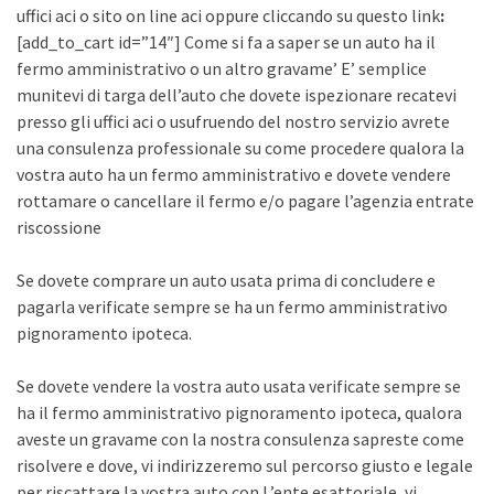
uffici aci o sito on line aci oppure cliccando su questo link
:
[add_to_cart id=”14″] Come si fa a saper se un auto ha il
fermo amministrativo o un altro gravame’ E’ semplice
munitevi di targa dell’auto che dovete ispezionare recatevi
presso gli uffici aci o usufruendo del nostro servizio avrete
una consulenza professionale su come procedere qualora la
vostra auto ha un fermo amministrativo e dovete vendere
rottamare o cancellare il fermo e/o pagare l’agenzia entrate
riscossione
Se dovete comprare un auto usata prima di concludere e
pagarla verificate sempre se ha un fermo amministrativo
pignoramento ipoteca.
Se dovete vendere la vostra auto usata verificate sempre se
ha il fermo amministrativo pignoramento ipoteca, qualora
aveste un gravame con la nostra consulenza sapreste come
risolvere e dove, vi indirizzeremo sul percorso giusto e legale
per riscattare la vostra auto con L’ente esattoriale, vi