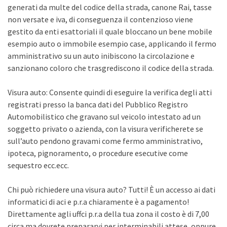
generati da multe del codice della strada, canone Rai, tasse
non versate e iva, di conseguenza il contenzioso viene
gestito da enti esattoriali il quale bloccano un bene mobile
esempio auto o immobile esempio case, applicando il fermo
amministrativo su un auto inibiscono la circolazione e
sanzionano coloro che trasgrediscono il codice della strada.
Visura auto: Consente quindi di eseguire la verifica degli atti
registrati presso la banca dati del Pubblico Registro
Automobilistico che gravano sul veicolo intestato ad un
soggetto privato o azienda, con la visura verificherete se
sull’auto pendono gravami come fermo amministrativo,
ipoteca, pignoramento, o procedure esecutive come
sequestro ecc.ecc.
Chi può richiedere una visura auto? Tutti! È un accesso ai dati
informatici di aci e p.r.a chiaramente è a pagamento!
Direttamente agli uffci p.r.a della tua zona il costo è di 7,00
circa ma dovrete prepararvi per interminabili attese, oppure