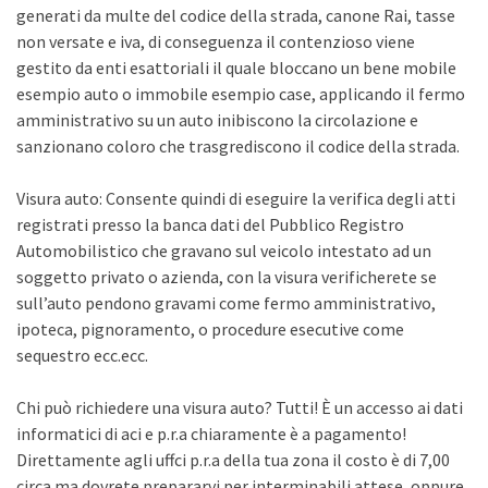
generati da multe del codice della strada, canone Rai, tasse
non versate e iva, di conseguenza il contenzioso viene
gestito da enti esattoriali il quale bloccano un bene mobile
esempio auto o immobile esempio case, applicando il fermo
amministrativo su un auto inibiscono la circolazione e
sanzionano coloro che trasgrediscono il codice della strada.
Visura auto: Consente quindi di eseguire la verifica degli atti
registrati presso la banca dati del Pubblico Registro
Automobilistico che gravano sul veicolo intestato ad un
soggetto privato o azienda, con la visura verificherete se
sull’auto pendono gravami come fermo amministrativo,
ipoteca, pignoramento, o procedure esecutive come
sequestro ecc.ecc.
Chi può richiedere una visura auto? Tutti! È un accesso ai dati
informatici di aci e p.r.a chiaramente è a pagamento!
Direttamente agli uffci p.r.a della tua zona il costo è di 7,00
circa ma dovrete prepararvi per interminabili attese, oppure