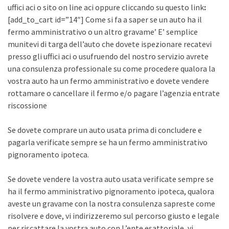
uffici aci o sito on line aci oppure cliccando su questo link
:
[add_to_cart id=”14″] Come si fa a saper se un auto ha il
fermo amministrativo o un altro gravame’ E’ semplice
munitevi di targa dell’auto che dovete ispezionare recatevi
presso gli uffici aci o usufruendo del nostro servizio avrete
una consulenza professionale su come procedere qualora la
vostra auto ha un fermo amministrativo e dovete vendere
rottamare o cancellare il fermo e/o pagare l’agenzia entrate
riscossione
Se dovete comprare un auto usata prima di concludere e
pagarla verificate sempre se ha un fermo amministrativo
pignoramento ipoteca.
Se dovete vendere la vostra auto usata verificate sempre se
ha il fermo amministrativo pignoramento ipoteca, qualora
aveste un gravame con la nostra consulenza sapreste come
risolvere e dove, vi indirizzeremo sul percorso giusto e legale
per riscattare la vostra auto con L’ente esattoriale, vi