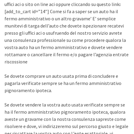
uffici aci o sito on line aci oppure cliccando su questo link
:
[add_to_cart id=”14″] Come si fa a saper se un auto ha il
fermo amministrativo o un altro gravame’ E’ semplice
munitevi di targa dell’auto che dovete ispezionare recatevi
presso gli uffici aci o usufruendo del nostro servizio avrete
una consulenza professionale su come procedere qualora la
vostra auto ha un fermo amministrativo e dovete vendere
rottamare o cancellare il fermo e/o pagare l’agenzia entrate
riscossione
Se dovete comprare un auto usata prima di concludere e
pagarla verificate sempre se ha un fermo amministrativo
pignoramento ipoteca.
Se dovete vendere la vostra auto usata verificate sempre se
ha il fermo amministrativo pignoramento ipoteca, qualora
aveste un gravame con la nostra consulenza sapreste come
risolvere e dove, vi indirizzeremo sul percorso giusto e legale
per riscattare la vostra auto con L’ente esattoriale, vi