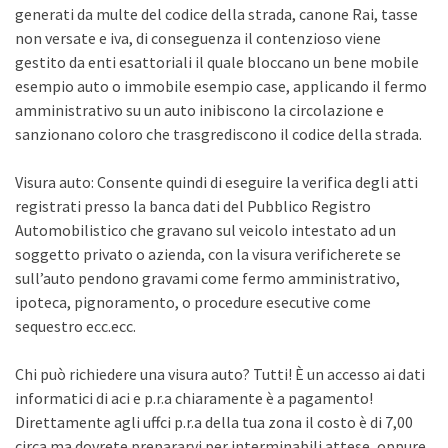
generati da multe del codice della strada, canone Rai, tasse
non versate e iva, di conseguenza il contenzioso viene
gestito da enti esattoriali il quale bloccano un bene mobile
esempio auto o immobile esempio case, applicando il fermo
amministrativo su un auto inibiscono la circolazione e
sanzionano coloro che trasgrediscono il codice della strada.
Visura auto: Consente quindi di eseguire la verifica degli atti
registrati presso la banca dati del Pubblico Registro
Automobilistico che gravano sul veicolo intestato ad un
soggetto privato o azienda, con la visura verificherete se
sull’auto pendono gravami come fermo amministrativo,
ipoteca, pignoramento, o procedure esecutive come
sequestro ecc.ecc.
Chi può richiedere una visura auto? Tutti! È un accesso ai dati
informatici di aci e p.r.a chiaramente è a pagamento!
Direttamente agli uffci p.r.a della tua zona il costo è di 7,00
circa ma dovrete prepararvi per interminabili attese, oppure