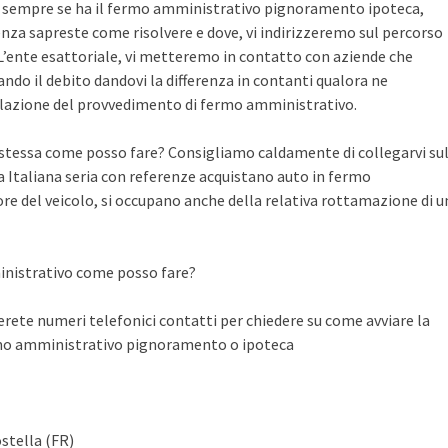
te sempre se ha il fermo amministrativo pignoramento ipoteca,
nza sapreste come risolvere e dove, vi indirizzeremo sul percorso
n L’ente esattoriale, vi metteremo in contatto con aziende che
do il debito dandovi la differenza in contanti qualora ne
llazione del provvedimento di fermo amministrativo.
a stessa come posso fare? Consigliamo caldamente di collegarvi su
Italiana seria con referenze acquistano auto in fermo
ore del veicolo, si occupano anche della relativa rottamazione di u
inistrativo come posso fare?
ete numeri telefonici contatti per chiedere su come avviare la
rmo amministrativo pignoramento o ipoteca
stella (FR)