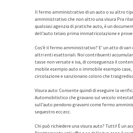
Il fermo amministrativo di un auto o su altro ti
amministrativo che non altro una visura Pra rila
qualsiasi agenzia di pratiche auto, è un documento 
dell’auto telaio prima immatricolazione e proven
Cos’è il fermo amministrativo? E’ un atto di var
altri enti esattoriali. Noi contribuenti accumula
tasse non versate e iva, di conseguenza il conten
mobile esempio auto o immobile esempio case, a
circolazione e sanzionano coloro che trasgredisco
Visura auto: Consente quindi di eseguire la verifi
Automobilistico che gravano sul veicolo intestato
sull’auto pendono gravami come fermo amminist
sequestro ecc.ecc.
Chi può richiedere una visura auto? Tutti! È un ac