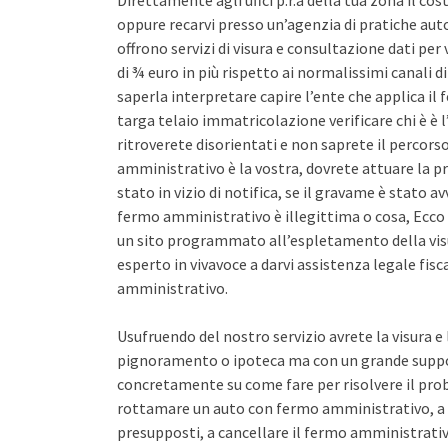
Direttamente agli uffci p.r.a della tua zona il co
oppure recarvi presso un’agenzia di pratiche auto 
offrono servizi di visura e consultazione dati pe
di ¾ euro in più rispetto ai normalissimi canali d
saperla interpretare capire l’ente che applica il
targa telaio immatricolazione verificare chi è è l
ritroverete disorientati e non saprete il percors
amministrativo è la vostra, dovrete attuare la pr
stato in vizio di notifica, se il gravame è stato 
fermo amministrativo è illegittima o cosa, Ecco 
un sito programmato all’espletamento della vis
esperto in vivavoce a darvi assistenza legale fis
amministrativo.
Usufruendo del nostro servizio avrete la visura e
pignoramento o ipoteca ma con un grande support
concretamente su come fare per risolvere il pro
rottamare un auto con fermo amministrativo, a 
presupposti, a cancellare il fermo amministrativo