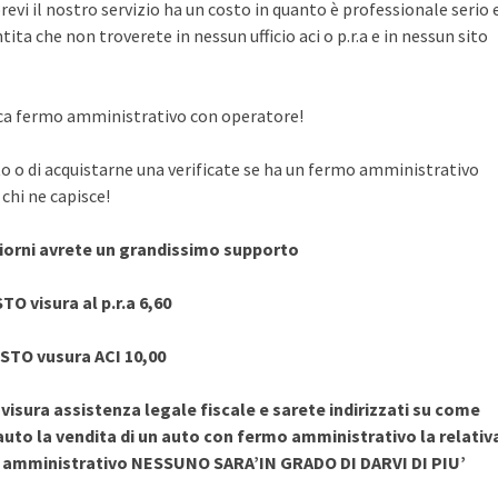
evi il nostro servizio ha un costo in quanto è professionale serio 
ita che non troverete in nessun ufficio aci o p.r.a e in nessun sito
rifica fermo amministrativo con operatore!
to o di acquistarne una verificate se ha un fermo amministrativo
chi ne capisce!
giorni avrete un grandissimo supporto
TO visura al p.r.a 6,60
STO vusura ACI 10,00
sura assistenza legale fiscale e sarete indirizzati su come
uto la vendita di un auto con fermo amministrativo la relativ
o amministrativo NESSUNO SARA’IN GRADO DI DARVI DI PIU’