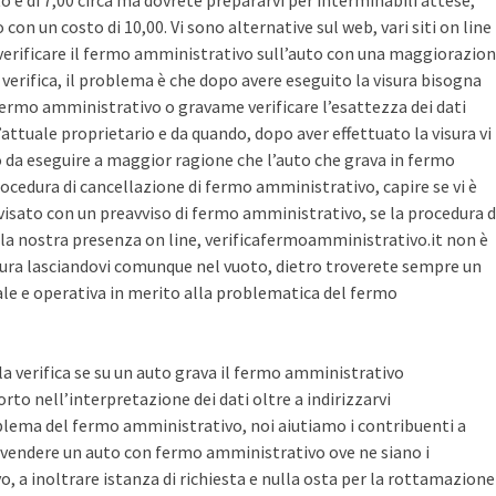
sto è di 7,00 circa ma dovrete prepararvi per interminabili attese,
con un costo di 10,00. Vi sono alternative sul web, vari siti on line
r verificare il fermo amministrativo sull’auto con una maggiorazio
i verifica, il problema è che dopo avere eseguito la visura bisogna
 fermo amministrativo o gravame verificare l’esattezza dei dati
’attuale proprietario e da quando, dopo aver effettuato la visura vi
o da eseguire a maggior ragione che l’auto che grava in fermo
ocedura di cancellazione di fermo amministrativo, capire se vi è
avvisato con un preavviso di fermo amministrativo, se la procedura d
la nostra presenza on line, verificafermoamministrativo.it non è
ura lasciandovi comunque nel vuoto, dietro troverete sempre un
cale e operativa in merito alla problematica del fermo
 la verifica se su un auto grava il fermo amministrativo
o nell’interpretazione dei dati oltre a indirizzarvi
blema del fermo amministrativo, noi aiutiamo i contribuenti a
vendere un auto con fermo amministrativo ove ne siano i
, a inoltrare istanza di richiesta e nulla osta per la rottamazione