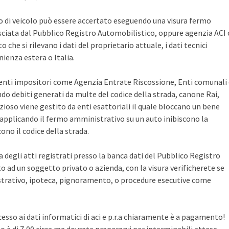
po di veicolo può essere accertato eseguendo una visura fermo
sciata dal Pubblico Registro Automobilistico, oppure agenzia ACI 
che si rilevano i dati del proprietario attuale, i dati tecnici
ienza estera o Italia.
i enti impositori come Agenzia Entrate Riscossione, Enti comunali
ndo debiti generati da multe del codice della strada, canone Rai,
zioso viene gestito da enti esattoriali il quale bloccano un bene
pplicando il fermo amministrativo su un auto inibiscono la
no il codice della strada.
ca degli atti registrati presso la banca dati del Pubblico Registro
 ad un soggetto privato o azienda, con la visura verificherete se
rativo, ipoteca, pignoramento, o procedure esecutive come
cesso ai dati informatici di aci e p.r.a chiaramente è a pagamento!