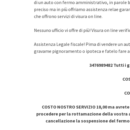
di un auto con fermo amministrativo, in parole br
preciso ma in più offriamo assistenza relae garant
che offrono servizi di visura on line.
Nessuno ufficio vi offre di più! Visura on line ve
Assistenza Legale fiscale! Pima di vendere un au
gravame pignoramento o ipoteca e fatelo fare a 
3476989482 Tutti i 
COS
CO
COSTO NOSTRO SERVIZIO 18,00 ma avrete vi
procedere per la rottamazione della vostra a
cancellazione la sospensione del ferm