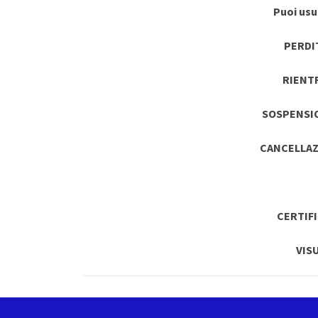
Puoi usuf
PERDI
RIENT
SOSPENSI
CANCELLAZ
CERTIF
VIS