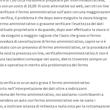
sto è di 7,00 circa ma dovrete prepararvi per interminabili attese,
con un costo di 10,00. Vi sono alternative sul web, vari siti on line
r verificare il fermo amministrativo sull’auto con una maggiorazio
i verifica, il problema è che dopo avere eseguito la visura bisogna
 fermo amministrativo o gravame verificare l’esattezza dei dati
’attuale proprietario e da quando, dopo aver effettuato la visura vi
o da eseguire a maggior ragione che l’auto che grava in fermo
ocedura di cancellazione di fermo amministrativo, capire se vi è
avvisato con un preavviso di fermo amministrativo, se la procedura d
la nostra presenza on line, verificafermoamministrativo.it non è
ura lasciandovi comunque nel vuoto, dietro troverete sempre un
cale e operativa in merito alla problematica del fermo
 la verifica se su un auto grava il fermo amministrativo
o nell’interpretazione dei dati oltre a indirizzarvi
blema del fermo amministrativo, noi aiutiamo i contribuenti a
vendere un auto con fermo amministrativo ove ne siano i
, a inoltrare istanza di richiesta e nulla osta per la rottamazione