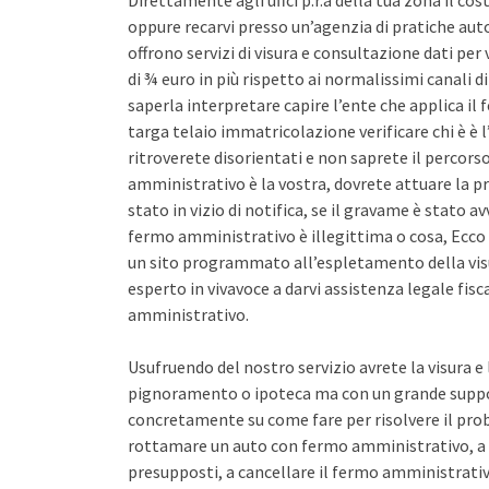
Direttamente agli uffci p.r.a della tua zona il co
oppure recarvi presso un’agenzia di pratiche auto 
offrono servizi di visura e consultazione dati pe
di ¾ euro in più rispetto ai normalissimi canali d
saperla interpretare capire l’ente che applica il
targa telaio immatricolazione verificare chi è è l
ritroverete disorientati e non saprete il percors
amministrativo è la vostra, dovrete attuare la pr
stato in vizio di notifica, se il gravame è stato 
fermo amministrativo è illegittima o cosa, Ecco 
un sito programmato all’espletamento della vis
esperto in vivavoce a darvi assistenza legale fis
amministrativo.
Usufruendo del nostro servizio avrete la visura e
pignoramento o ipoteca ma con un grande support
concretamente su come fare per risolvere il pro
rottamare un auto con fermo amministrativo, a 
presupposti, a cancellare il fermo amministrativo