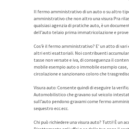
Il fermo amministrativo di un auto o su altro ti
amministrativo che non altro una visura Pra rila
qualsiasi agenzia di pratiche auto, è un documento 
dell’auto telaio prima immatricolazione e proven
Cos’è il fermo amministrativo? E’ un atto di var
altri enti esattoriali. Noi contribuenti accumula
tasse non versate e iva, di conseguenza il conten
mobile esempio auto o immobile esempio case, a
circolazione e sanzionano coloro che trasgredisco
Visura auto: Consente quindi di eseguire la verifi
Automobilistico che gravano sul veicolo intestato
sull’auto pendono gravami come fermo amminist
sequestro ecc.ecc.
Chi può richiedere una visura auto? Tutti! È un ac