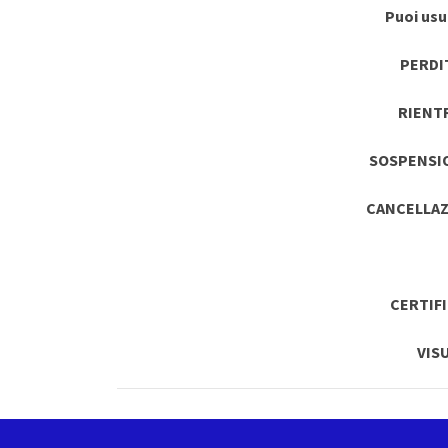
Puoi usuf
PERDI
RIENT
SOSPENSI
CANCELLAZ
CERTIF
VIS