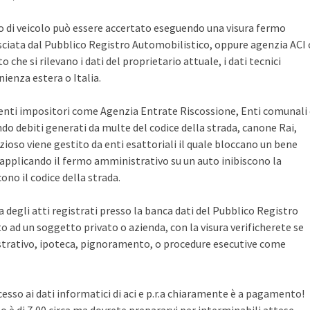
po di veicolo può essere accertato eseguendo una visura fermo
sciata dal Pubblico Registro Automobilistico, oppure agenzia ACI 
che si rilevano i dati del proprietario attuale, i dati tecnici
ienza estera o Italia.
i enti impositori come Agenzia Entrate Riscossione, Enti comunali
ndo debiti generati da multe del codice della strada, canone Rai,
zioso viene gestito da enti esattoriali il quale bloccano un bene
pplicando il fermo amministrativo su un auto inibiscono la
no il codice della strada.
ca degli atti registrati presso la banca dati del Pubblico Registro
 ad un soggetto privato o azienda, con la visura verificherete se
rativo, ipoteca, pignoramento, o procedure esecutive come
cesso ai dati informatici di aci e p.r.a chiaramente è a pagamento!