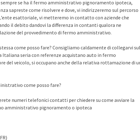
te sempre se ha il fermo amministrativo pignoramento ipoteca,
nza sapreste come risolvere e dove, vi indirizzeremo sul percorso
n L’ente esattoriale, vi metteremo in contatto con aziende che
do il debito dandovi la differenza in contanti qualora ne
llazione del provvedimento di fermo amministrativo.
a stessa come posso fare? Consigliamo caldamente di collegarvi su
Italiana seria con referenze acquistano auto in fermo
ore del veicolo, si occupano anche della relativa rottamazione di u
inistrativo come posso fare?
ete numeri telefonici contatti per chiedere su come avviare la
rmo amministrativo pignoramento o ipoteca
(FR)