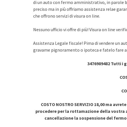
di un auto con fermo amministrativo, in parole br
preciso ma in più offriamo assistenza relae garant
che offrono servizi di visura on line.
Nessuno ufficio vi offre di più! Visura on line ve
Assistenza Legale fiscale! Pima di vendere un au
gravame pignoramento o ipoteca e fatelo fare a 
3476989482 Tutti i 
COS
CO
COSTO NOSTRO SERVIZIO 18,00 ma avrete vi
procedere per la rottamazione della vostra a
cancellazione la sospensione del ferm