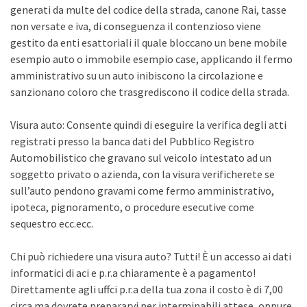
generati da multe del codice della strada, canone Rai, tasse
non versate e iva, di conseguenza il contenzioso viene
gestito da enti esattoriali il quale bloccano un bene mobile
esempio auto o immobile esempio case, applicando il fermo
amministrativo su un auto inibiscono la circolazione e
sanzionano coloro che trasgrediscono il codice della strada.
Visura auto: Consente quindi di eseguire la verifica degli atti
registrati presso la banca dati del Pubblico Registro
Automobilistico che gravano sul veicolo intestato ad un
soggetto privato o azienda, con la visura verificherete se
sull’auto pendono gravami come fermo amministrativo,
ipoteca, pignoramento, o procedure esecutive come
sequestro ecc.ecc.
Chi può richiedere una visura auto? Tutti! È un accesso ai dati
informatici di aci e p.r.a chiaramente è a pagamento!
Direttamente agli uffci p.r.a della tua zona il costo è di 7,00
circa ma dovrete prepararvi per interminabili attese, oppure