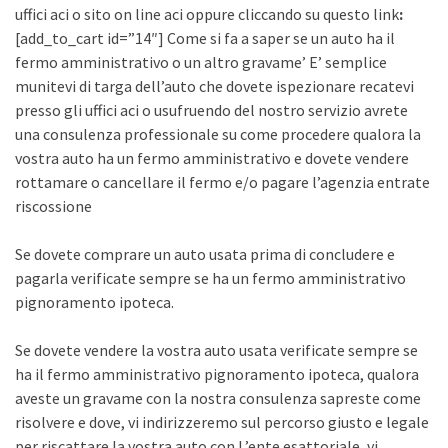
uffici aci o sito on line aci oppure cliccando su questo link
:
[add_to_cart id=”14″] Come si fa a saper se un auto ha il
fermo amministrativo o un altro gravame’ E’ semplice
munitevi di targa dell’auto che dovete ispezionare recatevi
presso gli uffici aci o usufruendo del nostro servizio avrete
una consulenza professionale su come procedere qualora la
vostra auto ha un fermo amministrativo e dovete vendere
rottamare o cancellare il fermo e/o pagare l’agenzia entrate
riscossione
Se dovete comprare un auto usata prima di concludere e
pagarla verificate sempre se ha un fermo amministrativo
pignoramento ipoteca.
Se dovete vendere la vostra auto usata verificate sempre se
ha il fermo amministrativo pignoramento ipoteca, qualora
aveste un gravame con la nostra consulenza sapreste come
risolvere e dove, vi indirizzeremo sul percorso giusto e legale
per riscattare la vostra auto con L’ente esattoriale, vi