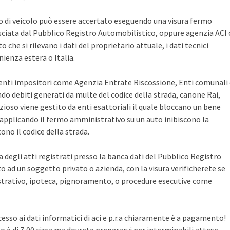
po di veicolo può essere accertato eseguendo una visura fermo
sciata dal Pubblico Registro Automobilistico, oppure agenzia ACI 
che si rilevano i dati del proprietario attuale, i dati tecnici
ienza estera o Italia.
i enti impositori come Agenzia Entrate Riscossione, Enti comunali
ndo debiti generati da multe del codice della strada, canone Rai,
zioso viene gestito da enti esattoriali il quale bloccano un bene
pplicando il fermo amministrativo su un auto inibiscono la
no il codice della strada.
ca degli atti registrati presso la banca dati del Pubblico Registro
 ad un soggetto privato o azienda, con la visura verificherete se
rativo, ipoteca, pignoramento, o procedure esecutive come
cesso ai dati informatici di aci e p.r.a chiaramente è a pagamento!