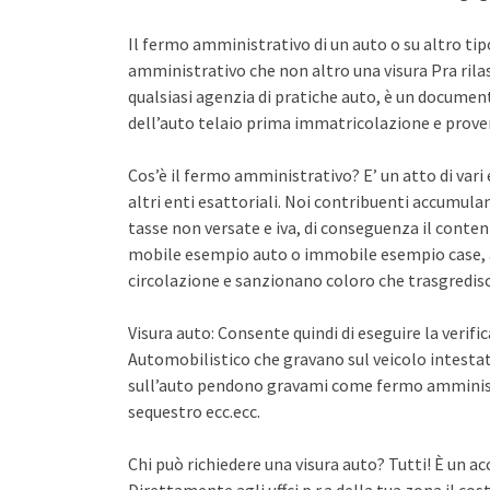
Il fermo amministrativo di un auto o su altro ti
amministrativo che non altro una visura Pra rila
qualsiasi agenzia di pratiche auto, è un documento 
dell’auto telaio prima immatricolazione e proven
Cos’è il fermo amministrativo? E’ un atto di var
altri enti esattoriali. Noi contribuenti accumula
tasse non versate e iva, di conseguenza il conten
mobile esempio auto o immobile esempio case, a
circolazione e sanzionano coloro che trasgredisco
Visura auto: Consente quindi di eseguire la verifi
Automobilistico che gravano sul veicolo intestato
sull’auto pendono gravami come fermo amminist
sequestro ecc.ecc.
Chi può richiedere una visura auto? Tutti! È un ac