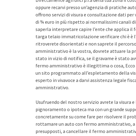
Direttamente agli uffci p.r.a della tua zona il co
oppure recarvi presso un’agenzia di pratiche auto 
offrono servizi di visura e consultazione dati pe
di ¾ euro in più rispetto ai normalissimi canali d
saperla interpretare capire l’ente che applica il
targa telaio immatricolazione verificare chi è è l
ritroverete disorientati e non saprete il percors
amministrativo è la vostra, dovrete attuare la pr
stato in vizio di notifica, se il gravame è stato 
fermo amministrativo è illegittima o cosa, Ecco 
un sito programmato all’espletamento della vis
esperto in vivavoce a darvi assistenza legale fis
amministrativo.
Usufruendo del nostro servizio avrete la visura e
pignoramento o ipoteca ma con un grande support
concretamente su come fare per risolvere il pro
rottamare un auto con fermo amministrativo, a 
presupposti, a cancellare il fermo amministrativo