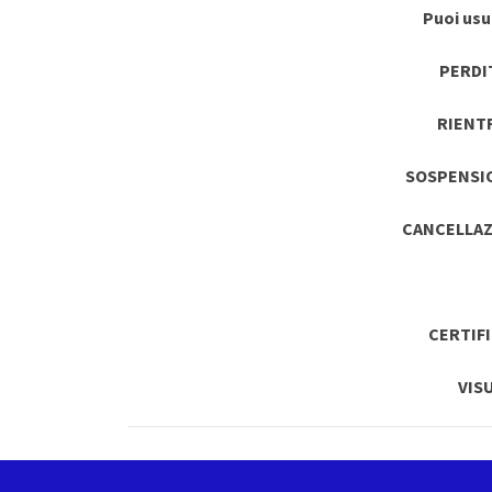
Puoi usuf
PERDI
RIENT
SOSPENSI
CANCELLAZ
CERTIF
VIS