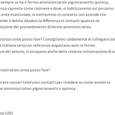
te sempre se ha il fermo amministrativo pignoramento ipoteca,
nza sapreste come risolvere e dove, vi indirizzeremo sul percorso
n L’ente esattoriale, vi metteremo in contatto con aziende che
do il debito dandovi la differenza in contanti qualora ne
llazione del provvedimento di fermo amministrativo.
a stessa come posso fare? Consigliamo caldamente di collegarvi su
Italiana seria con referenze acquistano auto in fermo
ore del veicolo, si occupano anche della relativa rottamazione di u
inistrativo come posso fare?
ete numeri telefonici contatti per chiedere su come avviare la
rmo amministrativo pignoramento o ipoteca
gna (UD)