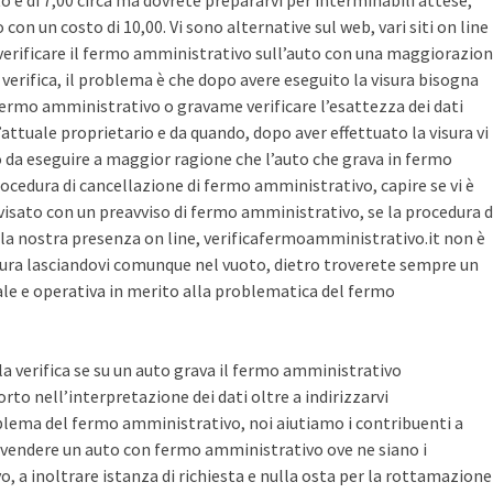
sto è di 7,00 circa ma dovrete prepararvi per interminabili attese,
con un costo di 10,00. Vi sono alternative sul web, vari siti on line
r verificare il fermo amministrativo sull’auto con una maggiorazio
i verifica, il problema è che dopo avere eseguito la visura bisogna
 fermo amministrativo o gravame verificare l’esattezza dei dati
’attuale proprietario e da quando, dopo aver effettuato la visura vi
o da eseguire a maggior ragione che l’auto che grava in fermo
ocedura di cancellazione di fermo amministrativo, capire se vi è
avvisato con un preavviso di fermo amministrativo, se la procedura d
la nostra presenza on line, verificafermoamministrativo.it non è
ura lasciandovi comunque nel vuoto, dietro troverete sempre un
cale e operativa in merito alla problematica del fermo
 la verifica se su un auto grava il fermo amministrativo
o nell’interpretazione dei dati oltre a indirizzarvi
blema del fermo amministrativo, noi aiutiamo i contribuenti a
vendere un auto con fermo amministrativo ove ne siano i
, a inoltrare istanza di richiesta e nulla osta per la rottamazione