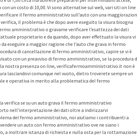
sto è di 7,00 circa ma dovrete prepararvi per interminabili attese,
con un costo di 10,00. Vi sono alternative sul web, vari siti on line
r verificare il fermo amministrativo sull’auto con una maggiorazio
i verifica, il problema è che dopo avere eseguito la visura bisogna
 fermo amministrativo o gravame verificare l’esattezza dei dati
’attuale proprietario e da quando, dopo aver effettuato la visura vi
o da eseguire a maggior ragione che l’auto che grava in fermo
ocedura di cancellazione di fermo amministrativo, capire se vi è
avvisato con un preavviso di fermo amministrativo, se la procedura d
la nostra presenza on line, verificafermoamministrativo.it non è
ura lasciandovi comunque nel vuoto, dietro troverete sempre un
cale e operativa in merito alla problematica del fermo
 la verifica se su un auto grava il fermo amministrativo
o nell’interpretazione dei dati oltre a indirizzarvi
blema del fermo amministrativo, noi aiutiamo i contribuenti a
vendere un auto con fermo amministrativo ove ne siano i
, a inoltrare istanza di richiesta e nulla osta per la rottamazione