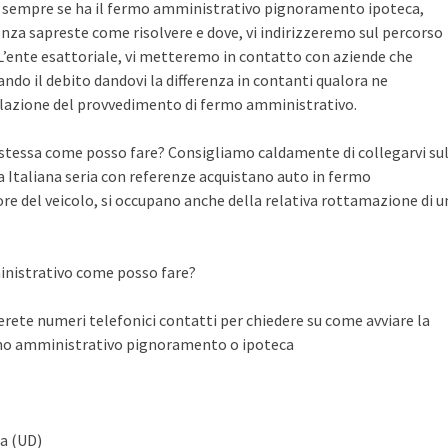
te sempre se ha il fermo amministrativo pignoramento ipoteca,
nza sapreste come risolvere e dove, vi indirizzeremo sul percorso
n L’ente esattoriale, vi metteremo in contatto con aziende che
do il debito dandovi la differenza in contanti qualora ne
llazione del provvedimento di fermo amministrativo.
a stessa come posso fare? Consigliamo caldamente di collegarvi su
Italiana seria con referenze acquistano auto in fermo
ore del veicolo, si occupano anche della relativa rottamazione di u
inistrativo come posso fare?
ete numeri telefonici contatti per chiedere su come avviare la
rmo amministrativo pignoramento o ipoteca
za (UD)