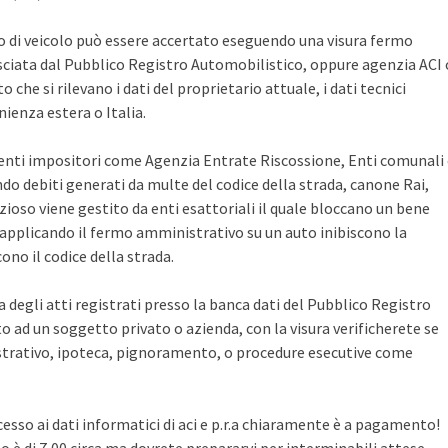
po di veicolo può essere accertato eseguendo una visura fermo
sciata dal Pubblico Registro Automobilistico, oppure agenzia ACI 
che si rilevano i dati del proprietario attuale, i dati tecnici
ienza estera o Italia.
i enti impositori come Agenzia Entrate Riscossione, Enti comunali
ndo debiti generati da multe del codice della strada, canone Rai,
zioso viene gestito da enti esattoriali il quale bloccano un bene
pplicando il fermo amministrativo su un auto inibiscono la
no il codice della strada.
ca degli atti registrati presso la banca dati del Pubblico Registro
 ad un soggetto privato o azienda, con la visura verificherete se
rativo, ipoteca, pignoramento, o procedure esecutive come
cesso ai dati informatici di aci e p.r.a chiaramente è a pagamento!