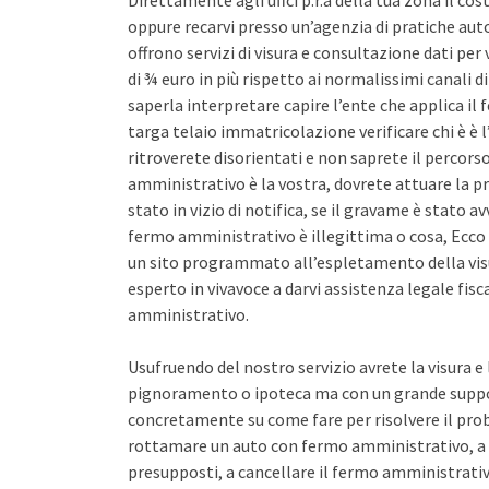
Direttamente agli uffci p.r.a della tua zona il co
oppure recarvi presso un’agenzia di pratiche auto 
offrono servizi di visura e consultazione dati pe
di ¾ euro in più rispetto ai normalissimi canali d
saperla interpretare capire l’ente che applica il
targa telaio immatricolazione verificare chi è è l
ritroverete disorientati e non saprete il percors
amministrativo è la vostra, dovrete attuare la pr
stato in vizio di notifica, se il gravame è stato 
fermo amministrativo è illegittima o cosa, Ecco 
un sito programmato all’espletamento della vis
esperto in vivavoce a darvi assistenza legale fis
amministrativo.
Usufruendo del nostro servizio avrete la visura e
pignoramento o ipoteca ma con un grande support
concretamente su come fare per risolvere il pro
rottamare un auto con fermo amministrativo, a 
presupposti, a cancellare il fermo amministrativo