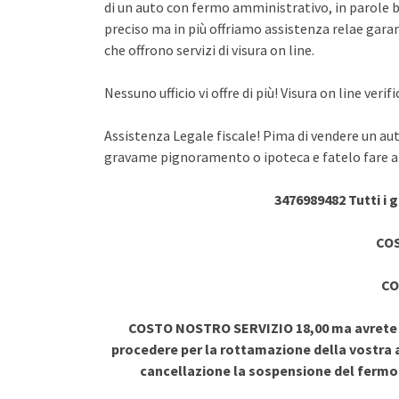
di un auto con fermo amministrativo, in parole br
preciso ma in più offriamo assistenza relae garant
che offrono servizi di visura on line.
Nessuno ufficio vi offre di più! Visura on line ve
Assistenza Legale fiscale! Pima di vendere un au
gravame pignoramento o ipoteca e fatelo fare a 
3476989482 Tutti i 
COS
CO
COSTO NOSTRO SERVIZIO 18,00 ma avrete vi
procedere per la rottamazione della vostra a
cancellazione la sospensione del ferm