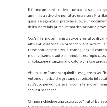
Il fermo amministrativo di un auto o su altro ti
amministrativo che non altro una visura Pra rila
qualsiasi agenzia di pratiche auto, è un documento 
dell’auto telaio prima immatricolazione e proven
Cos’è il fermo amministrativo? E’ un atto di var
altri enti esattoriali. Noi contribuenti accumula
tasse non versate e iva, di conseguenza il conten
mobile esempio auto o immobile esempio case, a
circolazione e sanzionano coloro che trasgredisco
Visura auto: Consente quindi di eseguire la verifi
Automobilistico che gravano sul veicolo intestato
sull’auto pendono gravami come fermo amminist
sequestro ecc.ecc.
Chi può richiedere una visura auto? Tutti! È un ac