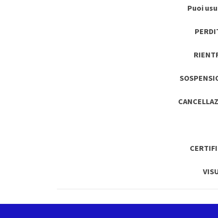
Puoi usuf
PERDI
RIENT
SOSPENSI
CANCELLAZ
CERTIF
VIS