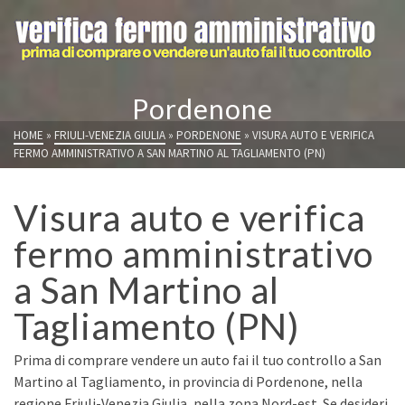
Pordenone
HOME
»
FRIULI-VENEZIA GIULIA
»
PORDENONE
»
VISURA AUTO E VERIFICA
FERMO AMMINISTRATIVO A SAN MARTINO AL TAGLIAMENTO (PN)
Visura auto e verifica
fermo amministrativo
a San Martino al
Tagliamento (PN)
Prima di comprare vendere un auto fai il tuo controllo a San
Martino al Tagliamento, in provincia di Pordenone, nella
regione Friuli-Venezia Giulia, nella zona Nord-est. Se desideri