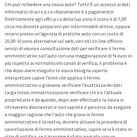
Chi può richiedere una visura auto? Tutti! È un accesso ai dati
informatici di aci e p.r.a chiaramente è a pagamento!
Direttamente agli uffci p.r.a della tua zona il costo è di 7,00
circa ma dovrete prepararvi per interminabili attese, oppure
recarvi presso un’agenzia di pratiche auto con un costo di
10,00. Vi sono alternative sul web, vari siti on line offrono
servizi di visura e consultazione dati per verificare il fermo
amministrativo sull’auto con una maggiorazione di ¾ euro in
più rispetto ai normalissimi canali di verifica, il problema è
che dopo avere eseguito la visura bisogna saperla
interpretare capire l’ente che applica il fermo
amministrativo o gravame verificare l’esattezza dei dati
targa telaio immatricolazione verificare chi è è l’attuale
proprietario e da quando, dopo aver effettuato la visura vi
ritroverete disorientati e non saprete il percorso da eseguire
a maggior ragione che l’auto che grava in fermo
amministrativo è la vostra, dovrete attuare la procedura di
cancellazione di fermo amministrativo, capire se vi è stato in
vizio di notifica, se il gravame è stato avvisato con un